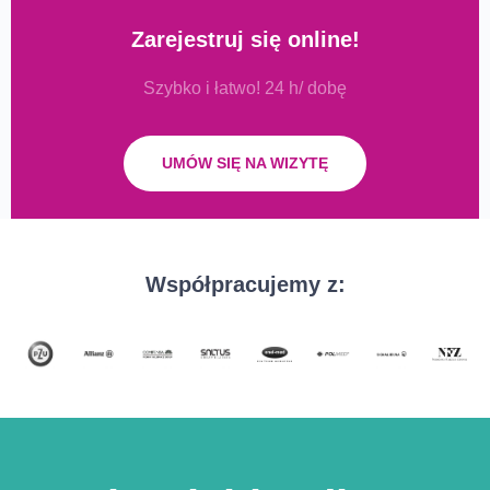
Zarejestruj się online!
Szybko i łatwo! 24 h/ dobę
UMÓW SIĘ NA WIZYTĘ
Współpracujemy z: