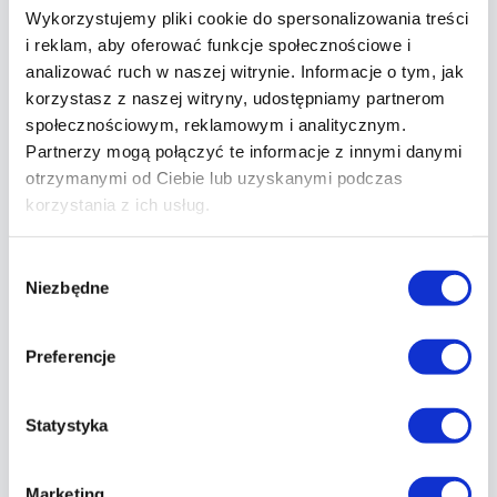
14.05.2025
Czytaj
Wykorzystujemy pliki cookie do spersonalizowania treści
i reklam, aby oferować funkcje społecznościowe i
analizować ruch w naszej witrynie. Informacje o tym, jak
korzystasz z naszej witryny, udostępniamy partnerom
Program profilaktyczny 40+
społecznościowym, reklamowym i analitycznym.
przedłużony do końca kwietnia 2025!
Partnerzy mogą połączyć te informacje z innymi danymi
otrzymanymi od Ciebie lub uzyskanymi podczas
Dobre wieści dla zdrowia – program profilaktyczny
korzystania z ich usług.
40+ przedłużony! ? Cieszymy się, że możemy
podzielić się z Wami znakomitą wiadomością, która
Wybór
niewątpliwie wpłynie pozytywnie na zdrowie wielu
Niezbędne
zgody
Polaków. Program profilaktyczny 40+, który
pierwotnie miał zakończyć się w grudniu 2024 roku,
Preferencje
został oficjalnie przedłużony do końca kwietnia 2025
roku! To doskonała okazja, aby skorzystać z
dodatkowych badań i […]
Statystyka
20.02.2025
Czytaj
Marketing