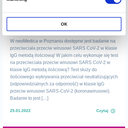
Test na PRZECIWCIAŁA IgG przeciw
OK
KORONAWIRUSOWI w neoMedica!
W neoMedica w Poznaniu dostępne jest badanie na
przeciwciała przeciw wirusowi SARS CoV-2 w klasie
IgG metodą ilościową! W jakim celu wykonuje się test
na przeciwciała przeciw wirusowi SARS CoV-2 w
klasie IgG metodą ilościową? Test służy do
ilościowego wykrywania przeciwciał neutralizujących
(odpowiedzialnych za odporność) w klasie IgG
przeciw wirusowi SARS-CoV-2 (koronawirusowi).
Badanie to jest […]
25.01.2022
Czytaj