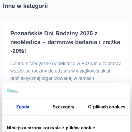
Inne w kategorii
Poznańskie Dni Rodziny 2025 z
neoMedica – darmowe badania i zniżka
-20%!
Centrum Medyczne neoMedica w Poznaniu zaprasza
wszystkie rodziny do udziału w wyjątkowej akcji
profilaktycznej organizowanej w ramach
Poznańskich Dni Rodziny 2025. W trosce o zdrowie
dzieci i dorosłych przygotowaliśmy specjalną ofertę,
która pozwoli zadbać o zdrowie całej rodziny –
Zgoda
Szczegóły
O plikach cookies
bezpłatnie i bez skierowania! Darmowe badania
profilaktyczne dla dzieci i dorosłych Z myślą o
zdrowiu całych […]
Niniejsza strona korzysta z plików cookie