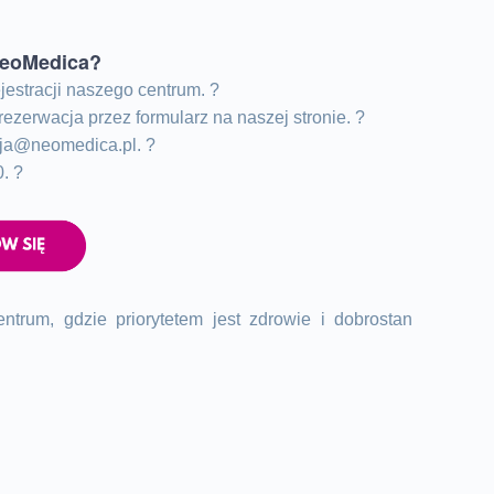
 neoMedica?
estracji naszego centrum. ?
 rezerwacja przez
formularz na naszej stronie
. ?
cja@neomedica.pl
. ?
. ?
trum, gdzie priorytetem jest zdrowie i dobrostan