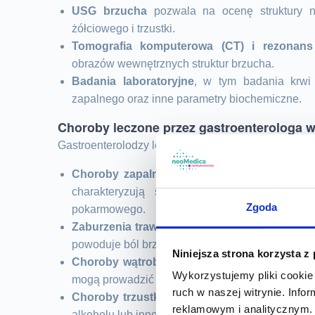
USG brzucha
pozwala na ocenę struktury n
żółciowego i trzustki.
Tomografia komputerowa (CT) i rezonans
obrazów wewnętrznych struktur brzucha.
Badania laboratoryjne
, w tym badania krwi
zapalnego oraz inne parametry biochemiczne.
Choroby leczone przez gastroenterologa 
Gastroenterolodzy leczą szeroki zakres chorób, taki
Choroby zapalne jelit
, takie jak choroba Croh
charakteryzują się przewlekłym stanem z
Zgoda
pokarmowego.
Zaburzenia trawienia
, jak nietolerancje pokarmo
powoduje ból brzucha, biegunki i zaparcia.
Niniejsza strona korzysta z
Choroby wątroby
, w tym zapalenia wątroby ró
Wykorzystujemy pliki cookie 
mogą prowadzić do marskości.
ruch w naszej witrynie. Inf
Choroby trzustki
, włączając w to zapalenia t
reklamowym i analitycznym. 
alkoholu lub inne czynniki.