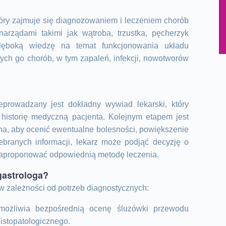
 który zajmuje się diagnozowaniem i leczeniem chorób
ządami takimi jak wątroba, trzustka, pęcherzyk
głęboką wiedzę na temat funkcjonowania układu
ch go chorób, w tym zapaleń, infekcji, nowotworów
eprowadzany jest dokładny wywiad lekarski, który
z historię medyczną pacjenta. Kolejnym etapem jest
ucha, aby ocenić ewentualne bolesności, powiększenie
branych informacji, lekarz może podjąć decyzję o
zaproponować odpowiednią metodę leczenia.
gastrologa?
w zależności od potrzeb diagnostycznych:
umożliwia bezpośrednią ocenę śluzówki przewodu
istopatologicznego.