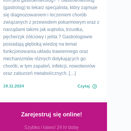
Kim jest gastroenterolog? ? Gastroenterolog
(gastrolog) to lekarz specjalista, który zajmuje
się diagnozowaniem i leczeniem chorób
związanych z przewodem pokarmowym oraz z
narządami takimi jak wątroba, trzustka,
pęcherzyk żółciowy i jelita ? Gastrologowie
posiadają głęboką wiedzę na temat
funkcjonowania układu trawiennego oraz
mechanizmów różnych dotykających go
chorób, w tym zapaleń, infekcji, nowotworów
oraz zaburzeń metabolicznych. […]
19.11.2024
Czytaj
Zarejestruj się online!
Szybko i łatwo! 24 h/ dobę