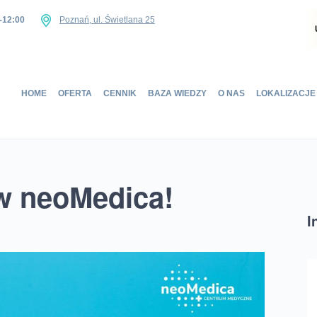
-12:00
Poznań, ul. Świetlana 25
Home
HOME
OFERTA
CENNIK
BAZA WIEDZY
O NAS
LOKALIZACJE
Oferta
Cennik
Baza wiedzy
O nas
 w neoMedica!
Lokalizacje
Sklep
I
Kontakt
UMÓW SIĘ NA WIZYTĘ