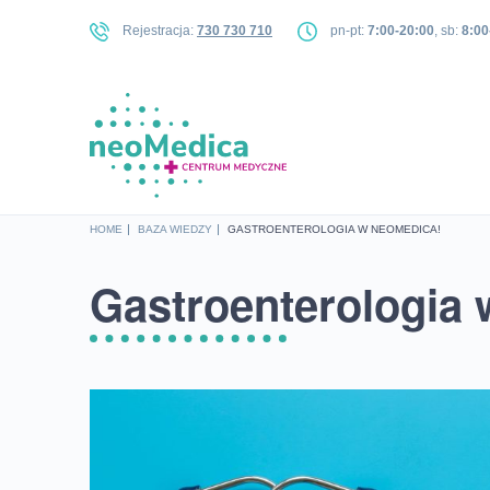
Rejestracja:
730 730 710
pn-pt:
7:00-20:00
, sb:
8:00
HOME
BAZA WIEDZY
GASTROENTEROLOGIA W NEOMEDICA!
Gastroenterologia