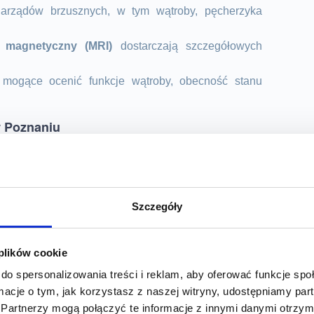
arządów brzusznych, w tym wątroby, pęcherzyka
 magnetyczny (MRI)
dostarczają szczegółowych
 mogące ocenić funkcje wątroby, obecność stanu
w Poznaniu
ch jak:
na czy wrzodziejące zapalenie jelita grubego, które
apalnym prowadzącym do uszkodzenia przewodu
Szczegóły
we (np. celiakia) oraz zespół jelita drażliwego, który
 plików cookie
żnego pochodzenia oraz stłuszczenie wątroby, które
do spersonalizowania treści i reklam, aby oferować funkcje sp
ormacje o tym, jak korzystasz z naszej witryny, udostępniamy p
rzustki, które mogą być wywołane przez nadużywanie
Partnerzy mogą połączyć te informacje z innymi danymi otrzym