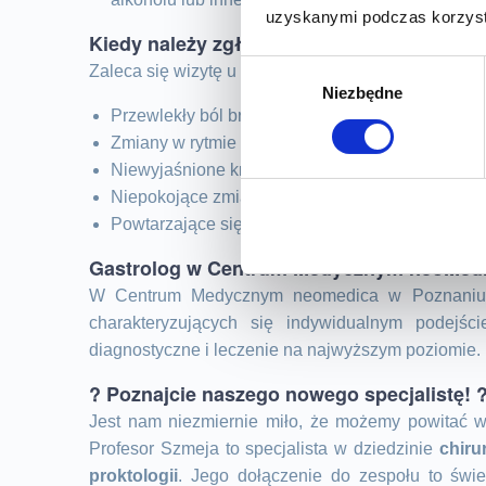
uzyskanymi podczas korzysta
Kiedy należy zgłosić się do gastroenterol
Wybór
Zaleca się wizytę u gastroenterologa w przypadku o
Niezbędne
zgody
Przewlekły ból brzucha,
Zmiany w rytmie wypróżnień (biegunki, zaparcia)
Niewyjaśnione krwawienia z przewodu pokarmo
Niepokojące zmiany w apetycie lub niezamierzo
Powtarzające się zgagi lub refluks.
Gastrolog w Centrum Medycznym neoMedi
W Centrum Medycznym neomedica w Poznaniu z
charakteryzujących się indywidualnym podejś
diagnostyczne i leczenie na najwyższym poziomie.
? Poznajcie naszego nowego specjalistę! 
Jest nam niezmiernie miło, że możemy powitać w
Profesor Szmeja to specjalista w dziedzinie
chiru
proktologii
. Jego dołączenie do zespołu to świ