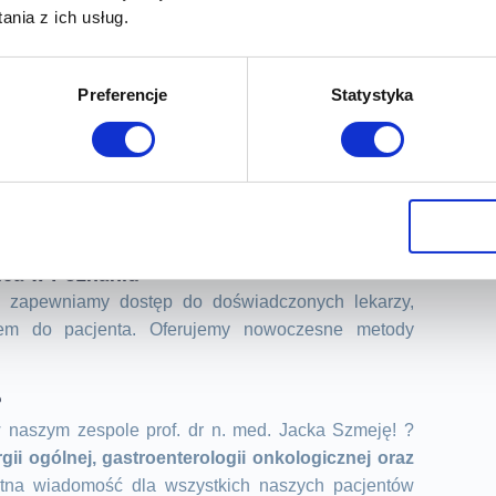
nia z ich usług.
oga?
bjawów takich jak:
Preferencje
Statystyka
,
wego,
ne spadki wagi,
ca w Poznaniu
apewniamy dostęp do doświadczonych lekarzy,
ciem do pacjenta. Oferujemy nowoczesne metody
?
 naszym zespole prof. dr n. med. Jacka Szmeję! ?
rgii ogólnej, gastroenterologii onkologicznej oraz
etna wiadomość dla wszystkich naszych pacjentów