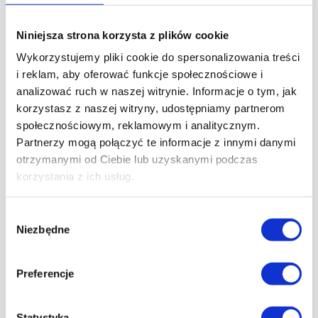
Stosuje się, gdy: dane są niedokładne, przetwarzanie jest
niezgodne z prawem
Niniejsza strona korzysta z plików cookie
5. Prawo do przenoszalności danych (art. 20
Wykorzystujemy pliki cookie do spersonalizowania treści
RODO)
i reklam, aby oferować funkcje społecznościowe i
Prawo do otrzymania Waszych danych w formacie
analizować ruch w naszej witrynie. Informacje o tym, jak
elektronicznym
korzystasz z naszej witryny, udostępniamy partnerom
Prawo do przesłania danych innemu lekarzowi/placówce
społecznościowym, reklamowym i analitycznym.
Partnerzy mogą połączyć te informacje z innymi danymi
6. Prawo do sprzeciwu (art. 21 RODO)
otrzymanymi od Ciebie lub uzyskanymi podczas
Prawo do sprzeciwu wobec przetwarzania danych na
korzystania z ich usług.
potrzeby opieki zdrowotnej (z ograniczeniami)
Prawo do sprzeciwu wobec przetwarzania dla celów
Wybór
marketingu
Niezbędne
zgody
7. Prawo do informacji o naruszeniu ochrony
danych (art. 34 RODO)
Preferencje
Prawo do powiadomienia, jeśli dojdzie do naruszenia
bezpieczeństwa Waszych danych
Statystyka