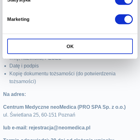
IX. PROCEDURA WYKONYWANIA PRAW
Aby wykonać którekolwiek z powyższych praw, prosimy:
Marketing
Wysłać pismo zawierające:
Sformułowanie żądania (np. „żądam dostępu do moich
OK
danych”)
Imię, nazwisko, PESEL
Datę i podpis
Kopię dokumentu tożsamości (do potwierdzenia
tożsamości)
Na adres:
Centrum Medyczne neoMedica (PRO SPA Sp. z o.o.)
ul. Świetlana 25, 60-151 Poznań
lub e-mail: rejestracja@neomedica.pl