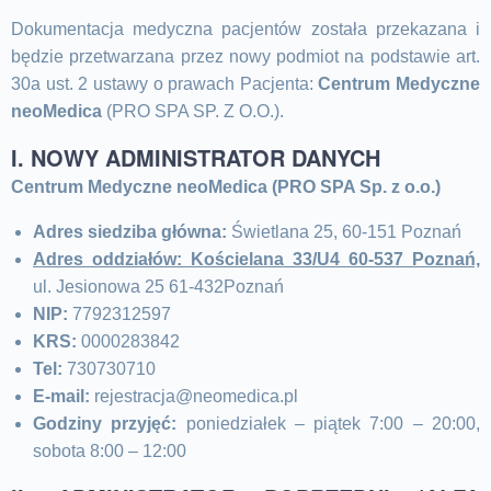
Dokumentacja medyczna pacjentów została przekazana i
będzie przetwarzana przez nowy podmiot na podstawie art.
30a ust. 2 ustawy o prawach Pacjenta:
Centrum Medyczne
neoMedica
(PRO SPA SP. Z O.O.).
I. NOWY ADMINISTRATOR DANYCH
Centrum Medyczne neoMedica (PRO SPA Sp. z o.o.)
Adres siedziba główna:
Świetlana 25, 60-151 Poznań
Adres oddziałów: Kościelana 33/U4 60-537 Poznań,
ul. Jesionowa 25 61-432Poznań
NIP:
7792312597
KRS:
0000283842
Tel:
730730710
E-mail:
rejestracja@neomedica.pl
Godziny przyjęć:
poniedziałek – piątek 7:00 – 20:00,
sobota 8:00 – 12:00