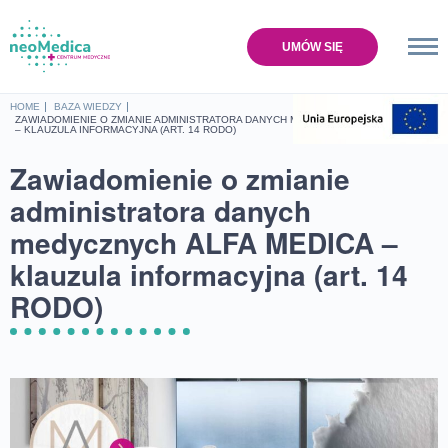
UMÓW SIĘ
Home
HOME
BAZA WIEDZY
ZAWIADOMIENIE O ZMIANIE ADMINISTRATORA DANYCH MEDYCZNYCH ALFA MEDICA
– KLAUZULA INFORMACYJNA (ART. 14 RODO)
Oferta
Zawiadomienie o zmianie
Cennik
administratora danych
Baza wiedzy
O nas
medycznych ALFA MEDICA –
Lokalizacje
klauzula informacyjna (art. 14
Sklep
RODO)
Kontakt
UMÓW SIĘ NA WIZYTĘ