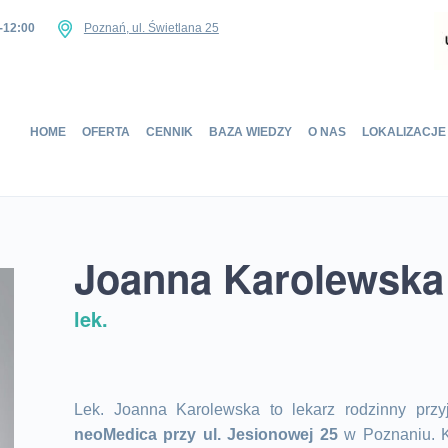
-12:00
Poznań, ul. Świetlana 25
Home
HOME
OFERTA
CENNIK
BAZA WIEDZY
O NAS
LOKALIZACJE
Oferta
Cennik
Baza wiedzy
O nas
Joanna Karolewska
Lokalizacje
Sklep
lek.
Kontakt
UMÓW SIĘ NA WIZYTĘ
Lek. Joanna Karolewska to lekarz rodzinny p
neoMedica przy ul. Jesionowej 25
w Poznaniu. Ko