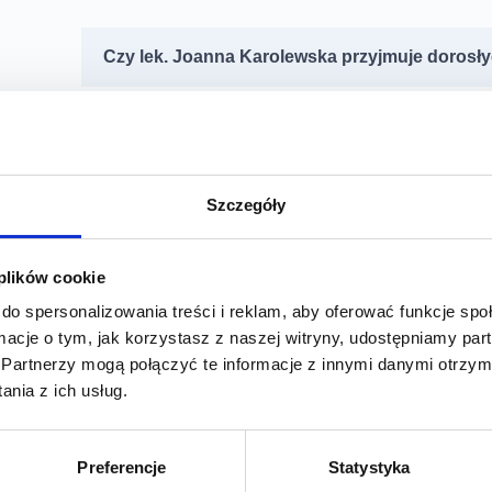
Czy lek. Joanna Karolewska przyjmuje dorosł
Z jakimi objawami można zgłosić się do lekarz
Szczegóły
Czy lekarz rodzinny może zlecić badania?
 plików cookie
do spersonalizowania treści i reklam, aby oferować funkcje sp
ormacje o tym, jak korzystasz z naszej witryny, udostępniamy p
Partnerzy mogą połączyć te informacje z innymi danymi otrzym
Czy lekarz rodzinny może omówić wyniki bad
nia z ich usług.
Preferencje
Statystyka
Czy lekarz rodzinny może wystawić skierowani