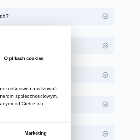
ych?
a rodzinnego?
O plikach cookies
ołecznościowe i analizować
artnerom społecznościowym,
anymi od Ciebie lub
ań?
Marketing
e do specjalisty?