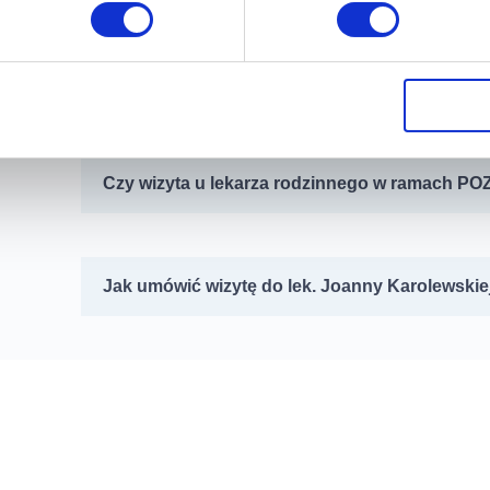
Jak złożyć deklarację do lekarza rodzinnego 
Czy wizyta u lekarza rodzinnego w ramach POZ
Jak umówić wizytę do lek. Joanny Karolewskie