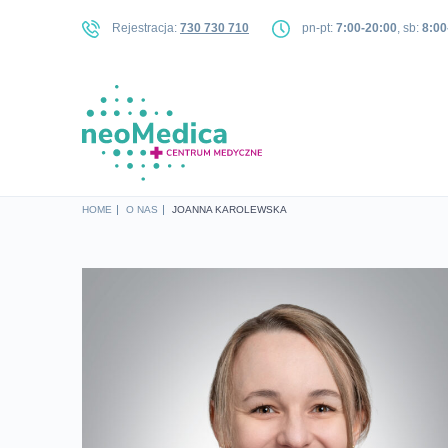
Rejestracja:
730 730 710
pn-pt:
7:00-20:00
, sb:
8:00
HOME
O NAS
JOANNA KAROLEWSKA