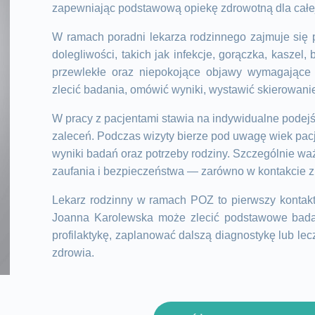
zapewniając podstawową opiekę zdrowotną dla całej
W ramach poradni lekarza rodzinnego zajmuje się pr
dolegliwości, takich jak infekcje, gorączka, kaszel,
przewlekłe oraz niepokojące objawy wymagające d
zlecić badania, omówić wyniki, wystawić skierowan
W pracy z pacjentami stawia na indywidualne podej
zaleceń. Podczas wizyty bierze pod uwagę wiek pacj
wyniki badań oraz potrzeby rodziny. Szczególnie waż
zaufania i bezpieczeństwa — zarówno w kontakcie z d
Lekarz rodzinny w ramach POZ to pierwszy kontakt
Joanna Karolewska może zlecić podstawowe badani
profilaktykę, zaplanować dalszą diagnostykę lub lec
zdrowia.