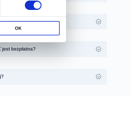
w neoMedica?
OK
 jest bezpłatna?
j?