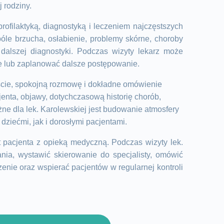
 rodziny.
ofilaktyką, diagnostyką i leczeniem najczęstszych
 bóle brzucha, osłabienie, problemy skórne, choroby
alszej diagnostyki. Podczas wizyty lekarz może
ie lub zaplanować dalsze postępowanie.
ście, spokojną rozmowę i dokładne omówienie
enta, objawy, dotychczasową historię chorób,
ne dla lek. Karolewskiej jest budowanie atmosfery
ziećmi, jak i dorosłymi pacjentami.
 pacjenta z opieką medyczną. Podczas wizyty lek.
a, wystawić skierowanie do specjalisty, omówić
zenie oraz wspierać pacjentów w regularnej kontroli