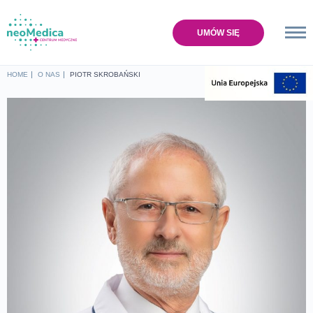
UMÓW SIĘ
Home
HOME
O NAS
PIOTR SKROBAŃSKI
Oferta
Cennik
Baza wiedzy
O nas
Lokalizacje
Sklep
Kontakt
UMÓW SIĘ NA WIZYTĘ