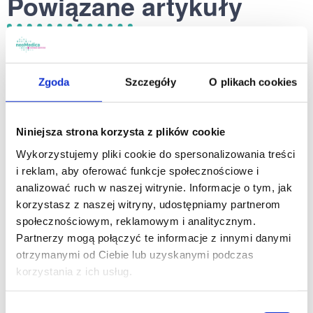
Powiązane artykuły
Zgoda
Szczegóły
O plikach cookies
Niniejsza strona korzysta z plików cookie
Wykorzystujemy pliki cookie do spersonalizowania treści
i reklam, aby oferować funkcje społecznościowe i
analizować ruch w naszej witrynie. Informacje o tym, jak
22.07.2026
korzystasz z naszej witryny, udostępniamy partnerom
społecznościowym, reklamowym i analitycznym.
Pediatra dr n. med. Agnieszka
Partnerzy mogą połączyć te informacje z innymi danymi
otrzymanymi od Ciebie lub uzyskanymi podczas
Bujnowska teraz w neoMedica na
korzystania z ich usług.
Kościelnej!
Pediatra neoMedica dr n. med. Agnieszka Bujnowska
Wybór