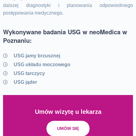
dalszej diagnostyki i planowania odpowiedniego
postępowania medycznego.
Wykonywane badania USG w neoMedica w
Poznaniu:
USG jamy brzusznej
USG układu moczowego
USG tarczycy
USG jąder
Umów wizytę u lekarza
UMÓW SIĘ