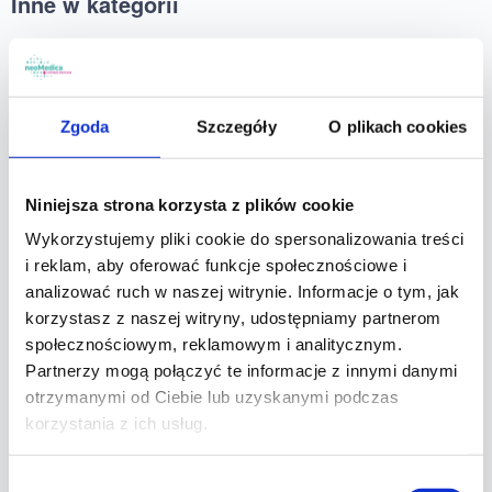
Inne w kategorii
Jakie badania krwi na trzustkę?
Zgoda
Szczegóły
O plikach cookies
Badania trzustkowe z krwi Masz objawy takie jak
silne bóle brzucha, nudności i wymioty? Zbadaj
Niniejsza strona korzysta z plików cookie
swoją trzustkę! Specjalnie dla Ciebie stworzyliśmy
pakiet zawierający badania trzustki, które możesz
Wykorzystujemy pliki cookie do spersonalizowania treści
wykonać w Centrum Medycznym neoMedica w
i reklam, aby oferować funkcje społecznościowe i
Poznaniu. Wczesne wykrycie zaburzenia pracy
analizować ruch w naszej witrynie. Informacje o tym, jak
korzystasz z naszej witryny, udostępniamy partnerom
trzustki jest niezwykle ważne w leczeniu, dlatego
społecznościowym, reklamowym i analitycznym.
zbadaj się już dziś! Jakie badania krwi na trzustkę?
Partnerzy mogą połączyć te informacje z innymi danymi
Wykonanie badań […]
otrzymanymi od Ciebie lub uzyskanymi podczas
20.05.2022
Czytaj
korzystania z ich usług.
Wybór