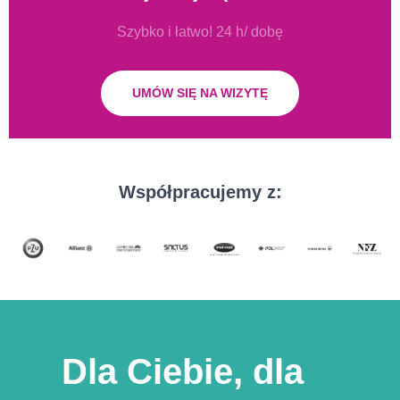
Szybko i łatwo! 24 h/ dobę
UMÓW SIĘ NA WIZYTĘ
Współpracujemy z:
Dla Ciebie, dla