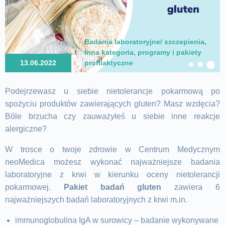
Badania laboratoryjne/ szczepienia
,
Inna kategoria
,
programy i pakiety
13.06.2022
profilaktyczne
Podejrzewasz u siebie nietolerancje pokarmową po
spożyciu produktów zawierających gluten? Masz wzdęcia?
Bóle brzucha czy zauważyłeś u siebie inne reakcje
alergiczne?
W trosce o twoje zdrowie w Centrum Medycznym
neoMedica możesz wykonać najważniejsze badania
laboratoryjne z krwi w kierunku oceny nietolerancji
pokarmowej.
Pakiet badań gluten
zawiera 6
najważniejszych
badań laboratoryjnych
z krwi m.in.
immunoglobulina IgA w surowicy – badanie wykonywane