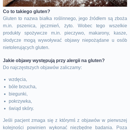
Co to takiego gluten?
Gluten to nazwa białka roślinnego, jego źródłem są zboża
m.in. pszenica, jęczmień, żyto. Wobec tego wszelkie
produkty spożywcze m.in. pieczywo, makarony, kasze,
słodycze mogą wywoływać objawy niepożądane u osób
nietolerujących gluten.
Jakie objawy występują przy alergii na gluten?
Do najczęstszych objawów zaliczamy:
wzdęcia,
bóle brzucha,
biegunki,
pokrzywka,
świąd skóry.
Jeśli pacjent zmaga się z którymś z objawów w pierwszej
kolejności powinien wykonać niezbędne badania. Poza