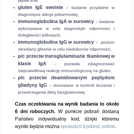
płytek krwi,
gluten IgE swoiste
– badanie przydatne w
diagnostyce alergii pokarmowej,
immunoglobulina IgA w surowicy
– badanie
wykonywane w celu diagnostyki odporności i
dolegliwości jelitowych,
immunoglobulina IgG w surowicy
– poziom
określany głównie w celu niedoborów odporności,
p/c przeciw transglutaminazie tkankowej w
klasie IgA
– pozwala zdiagnozować
nieprawidłową reakcję immunologiczną na gluten,
p/c przeciw deamidowanym peptydom
gliadyny IgG
– stosowane w kontroli leczenia i
przestrzegania diety bezglutenowej.
Czas oczekiwania na wynik bada
nia to około
6 dni roboczych.
W punkcie pobrań dostaną
Państwo indywidualny kod, dzięki któremu
wyniki będzie można
sprawdzić
i
pobrać online
.