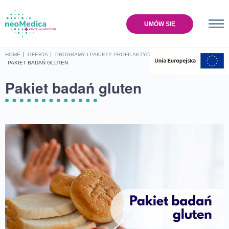
UMÓW SIĘ
Home
HOME
OFERTA
PROGRAMY I PAKIETY PROFILAKTYCZNE
PAKIET BADAŃ GLUTEN
Oferta
Pakiet badań gluten
Cennik
Baza wiedzy
O nas
Lokalizacje
Sklep
Kontakt
UMÓW SIĘ NA WIZYTĘ