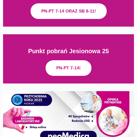
PN-PT 7-14 ORAZ SB 8-11!
Punkt pobrań Jesionowa 25
PN-PT 7-14!