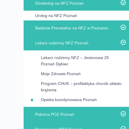
Ginekolog na NFZ Poznań
Chirurg ogólny Poznań
Punkt pobrań Jesionowa 25, Poznań Dębiec
Dermatolog Poznań
Urolog na NFZ Poznań
USG piersi na NFZ Poznań
Dermatolog dziecięcy Poznań
Badania Prenatalne na NFZ w Poznaniu
Dietetyk Poznań
1 badanie prenatalne na NFZ Poznań –
Lekarz rodzinny NFZ Poznań
Endokrynolog Poznań
USG I trymestru ciąży
Gastrolog Poznań
Test FMF na NFZ Poznań
Lekarz rodzinny NFZ – Jesionowa 25
Poznań Dębiec
Ginekolog Poznań
2 badanie prenatalne na NFZ Poznań –
USG II trymestru ciąży USG połówkowe
Moje Zdrowie Poznań
Ginekolog na NFZ Poznań
Endometrioza Poznań
Amniopunkcja na NFZ Poznań
Program CHUK – profilaktyka chorób układu
Ginekolog dla dziewcząt Poznań
krążenia
Ginekolog onkolog Poznań
Opieka koordynowana Poznań
Uroginekolog Poznań
Położna POZ Poznań
Internista Poznań
Cytologia NFZ Poznań