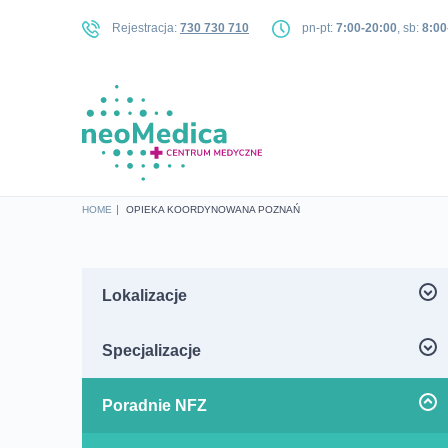
Rejestracja:
730 730 710
pn-pt:
7:00-20:00
, sb:
8:00
HOME
OPIEKA KOORDYNOWANA POZNAŃ
Lokalizacje
Centrum Medyczne neoMedica ul. Jesionowa
Specjalizacje
25, Poznań Dębiec
Androlog Poznań
Poradnie NFZ
Centrum Medyczne neoMedica – ul. Kościelna
Lekarz rodzinny NFZ – Jesionowa 25
Chirurg naczyniowy Poznań
33/u4, Poznań Jeżyce
Poznań Dębiec