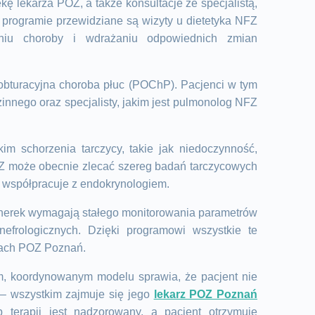
ę lekarza POZ, a także konsultacje ze specjalistą,
programie przewidziane są wizyty u dietetyka NFZ
iu choroby i wdrażaniu odpowiednich zmian
obturacyjna choroba płuc (POChP). Pacjenci w tym
innego oraz specjalisty, jakim jest pulmonolog NFZ
im schorzenia tarczycy, takie jak niedoczynność,
Z może obecnie zlecać szereg badań tarczycowych
 współpracuje z endokrynologiem.
 nerek wymagają stałego monitorowania parametrów
nefrologicznych. Dzięki programowi wszystkie te
mach POZ Poznań.
 koordynowanym modelu sprawia, że pacjent nie
– wszystkim zajmuje się jego
lekarz POZ Poznań
 terapii jest nadzorowany, a pacjent otrzymuje