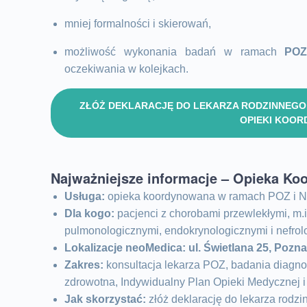
mniej formalności i skierowań,
możliwość wykonania badań w ramach
POZ
oczekiwania w kolejkach.
ZŁÓŻ DEKLARACJĘ DO LEKARZA RODZINNEGO
OPIEKI KOO
Najważniejsze informacje – Opieka K
Usługa:
opieka koordynowana w ramach POZ i N
Dla kogo:
pacjenci z chorobami przewlekłymi, m.i
pulmonologicznymi, endokrynologicznymi i nefrol
Lokalizacje neoMedica:
ul. Świetlana 25, Pozn
Zakres:
konsultacja lekarza POZ, badania diagnos
zdrowotna, Indywidualny Plan Opieki Medycznej i
Jak skorzystać:
złóż deklarację do lekarza rodzi