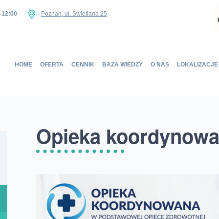
-12:00
Poznań, ul. Świetlana 25
Home
HOME
OFERTA
CENNIK
BAZA WIEDZY
O NAS
LOKALIZACJE
Oferta
Cennik
Baza wiedzy
O nas
Opieka koordynowa
Lokalizacje
Sklep
Kontakt
UMÓW SIĘ NA WIZYTĘ