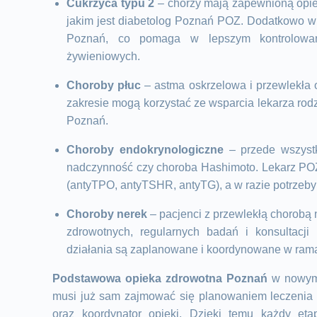
Cukrzyca typu 2
– chorzy mają zapewnioną opiek
jakim jest diabetolog Poznań POZ. Dodatkowo w 
Poznań, co pomaga w lepszym kontrolowan
żywieniowych.
Choroby płuc
– astma oskrzelowa i przewlekła 
zakresie mogą korzystać ze wsparcia lekarza rodz
Poznań.
Choroby endokrynologiczne
– przede wszystk
nadczynność czy choroba Hashimoto. Lekarz PO
(antyTPO, antyTSHR, antyTG), a w razie potrzeby
Choroby nerek
– pacjenci z przewlekłą chorobą
zdrowotnych, regularnych badań i konsultacji 
działania są zaplanowane i koordynowane w ra
Podstawowa opieka zdrowotna Poznań
w nowym,
musi już sam zajmować się planowaniem leczenia 
oraz koordynator opieki. Dzięki temu każdy etap