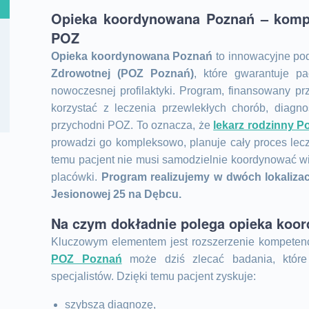
Opieka koordynowana Poznań – komp
POZ
Opieka koordynowana Poznań
to innowacyjne po
Zdrowotnej (POZ Poznań)
, które gwarantuje p
nowoczesnej profilaktyki. Program, finansowany p
korzystać z leczenia przewlekłych chorób, diagno
przychodni POZ. To oznacza, że
lekarz rodzinny P
prowadzi go kompleksowo, planuje cały proces lecze
temu pacjent nie musi samodzielnie koordynować wi
placówki.
Program realizujemy w dwóch lokalizacj
Jesionowej 25 na Dębcu.
Na czym dokładnie polega opieka koo
Kluczowym elementem jest rozszerzenie kompetenc
POZ Poznań
może dziś zlecać badania, które
specjalistów. Dzięki temu pacjent zyskuje:
szybszą diagnozę,