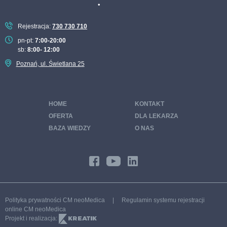
Pakiet pokochaj serce
Pakiet recepta na zdrowie dla kobiet
Rejestracja:
730 730 710
Pakiet recepta na zdrowie dla mężczyzn
pn-pt:
7:00-20:00
sb:
8:00- 12:00
Pakiet sportowy
Poznań, ul. Świetlana 25
Pakiet tarczyca pod kontrolą
Pakiet STOP cukrzycy
HOME
KONTAKT
Pakiet wenerologiczny
OFERTA
DLA LEKARZA
Pakiet badań zdrowa trzustka
BAZA WIEDZY
O NAS
Pakiet badań zdrowe włosy, skóra i paznokcie
Program CHUK – chorób układu krążenia
Profilaktyka 40 PLUS Poznań
Moje Zdrowie Poznań
Polityka prywatności CM neoMedica
|
Regulamin systemu rejestracji
Program endokrynologiczny
online CM neoMedica
Projekt i realizacja:
Program ginekologiczny PREMIUM