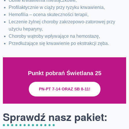
Obfite krwawienia miesiączkowe,
Profilaktycznie w ciąży przy ryzyku krwawienia,
Hemofilia – ocena skuteczności terapii,
Leczenie żylnej choroby zakrzepowo-zatorowej przy
użyciu heparyny,
Choroby wątroby wpływające na hemostazę,
Przedłużające się krwawienie po ekstrakcji zęba.
Punkt pobrań Świetlana 25
PN-PT 7-14 ORAZ SB 8-11!
Sprawdź nasz pakiet: