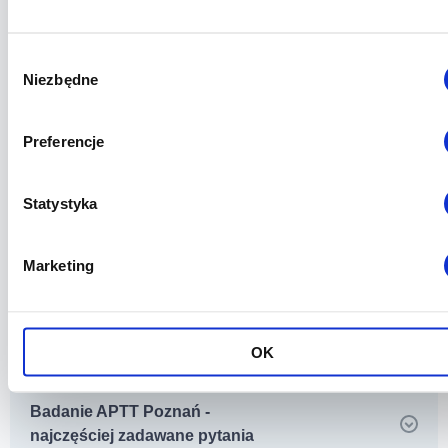
Wybór
Niezbędne
Badanie APTT Poznań - norma
zgody
Preferencje
Badanie APTT Poznań - co
oznacza podwyższone APTT?
Statystyka
Marketing
Badanie APTT Poznań - co
oznacza APTT poniżej normy?
OK
Badanie APTT Poznań -
najczęściej zadawane pytania