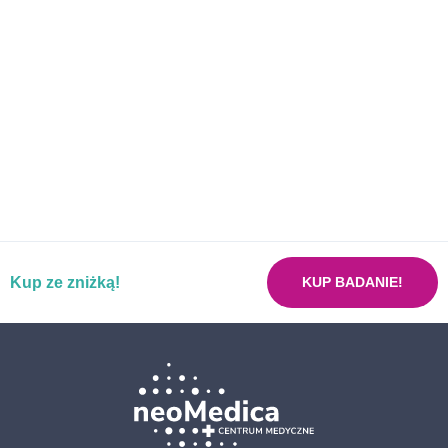
COVID-19
Pakiet badań laktoza
Pakiet badań MALUCH
Pakiet badań MALUCH PLUS
Pakiet badań przed zabiegiem operacyjnym
Pakiet dzielny uczeń
Pakiet dla kobiet planujących ciążę
Pakiet już w porządku mój żołądku
Kup ze zniżką!
Pakiet neoMama kobieta w ciąży
KUP BADANIE!
Pakiet nerki bez usterki
Pakiet nowotworowy ON
Pakiet nowotworowy ONA
Pakiet podstawowych badań laboratoryjnych