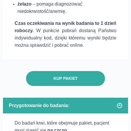
żelazo
– pomaga diagnozować
niedokrwistość/anemię.
C
zas oczekiwania na wynik badania
to 1 dzień
roboczy.
W punkcie pobrań dostaną Państwo
indywidualny kod, dzięki któremu wyniki będzie
można sprawdzić i pobrać online.
KUP PAKIET
Przygotowanie do badania:
Do badań krwi, które obejmuje pakiet, pacjent
musi zjawić się
na czczo
.