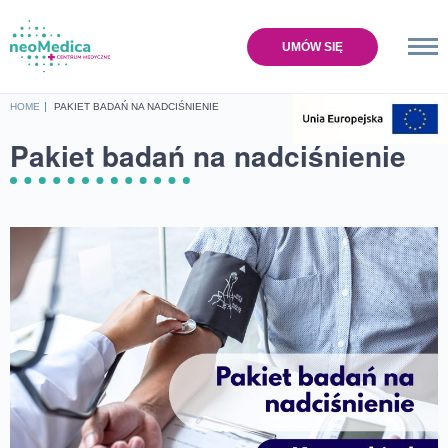
UMÓW SIĘ
Home
HOME
PAKIET BADAŃ NA NADCIŚNIENIE
Oferta
Pakiet badań na nadciśnienie
Cennik
Baza wiedzy
O nas
Lokalizacje
Sklep
Kontakt
UMÓW SIĘ NA WIZYTĘ