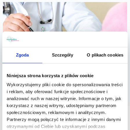
Zgoda
Szczegóły
O plikach cookies
Niniejsza strona korzysta z plików cookie
Wykorzystujemy pliki cookie do spersonalizowania treści
i reklam, aby oferować funkcje społecznościowe i
analizować ruch w naszej witrynie. Informacje o tym, jak
PAKIET
korzystasz z naszej witryny, udostępniamy partnerom
społecznościowym, reklamowym i analitycznym.
Pakiet pokochaj serce
Partnerzy mogą połączyć te informacje z innymi danymi
Zawiera 11 badań krwi, które stanowią podstawę w
otrzymanymi od Ciebie lub uzyskanymi podczas