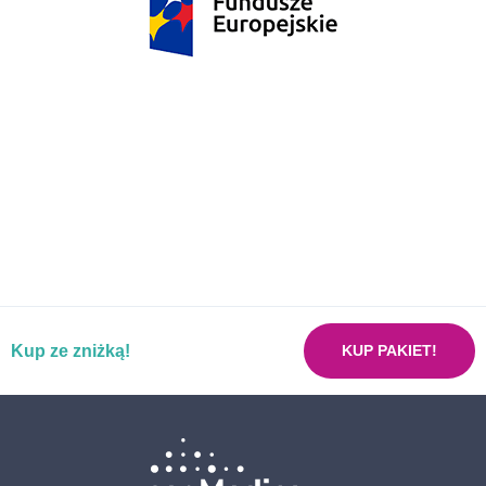
Kup ze zniżką!
KUP PAKIET!