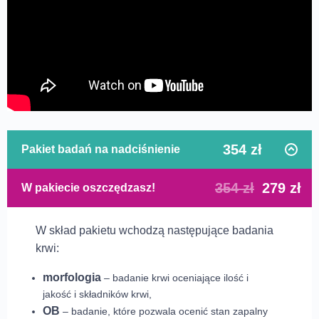
354 zł
Pakiet badań na nadciśnienie
354 zł
279 zł
W pakiecie oszczędzasz!
W skład pakietu wchodzą następujące badania
krwi:
morfologia
– badanie krwi oceniające ilość i
jakość i składników krwi,
OB
– badanie, które pozwala ocenić stan zapalny