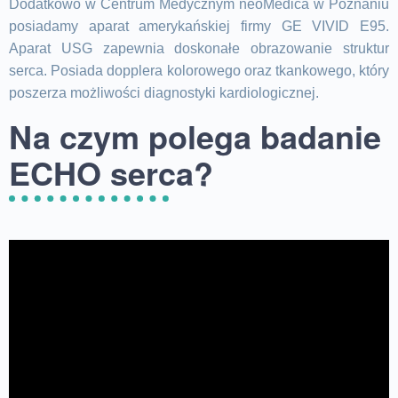
Dodatkowo w Centrum Medycznym neoMedica w Poznaniu
posiadamy aparat amerykańskiej firmy GE VIVID E95.
Aparat USG zapewnia doskonałe obrazowanie struktur
serca. Posiada dopplera kolorowego oraz tkankowego, który
poszerza możliwości diagnostyki kardiologicznej.
Na czym polega badanie
ECHO serca?