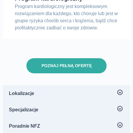
Program kardiologiczny jest kompleksowym
rozwiązaniem dla każdego, kto choruje lub jest w
grupie ryzyka chorób serca i krążenia, bądź chce
profilaktycznie zadbać o swoje zdrowie.
POZNAJ PEŁNĄ OFERTĘ
Lokalizacje
Centrum Medyczne neoMedica ul. Jesionowa 25,
Specjalizacje
Poznań Dębiec
Androlog Poznań
Poradnie NFZ
Centrum Medyczne neoMedica – ul. Kościelna 33/u4,
Lekarz rodzinny NFZ – Jesionowa 25 Poznań