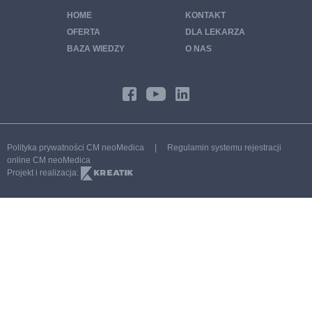
HOME
KONTAKT
Pakiet wenerologiczny
OFERTA
DLA LEKARZA
Pakiet badań zdrowa trzustka
BAZA WIEDZY
O NAS
Pakiet badań zdrowe włosy, skóra i paznokcie
Program CHUK – chorób układu krążenia
Profilaktyka 40 PLUS Poznań
Moje Zdrowie Poznań
Polityka prywatności CM neoMedica
|
Regulamin systemu rejestracji
Program endokrynologiczny
online CM neoMedica
Projekt i realizacja:
Program ginekologiczny PREMIUM
Program ginekologiczny STANDARD
Program kardiologiczny
Program kardiologiczny – Nadciśnienie
Program 65 PLUS
Program SPORT