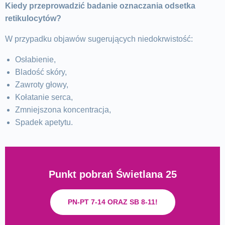
Kiedy przeprowadzić badanie oznaczania odsetka
retikulocytów?
W przypadku objawów sugerujących niedokrwistość:
Osłabienie,
Bladość skóry,
Zawroty głowy,
Kołatanie serca,
Zmniejszona koncentracja,
Spadek apetytu.
Punkt pobrań Świetlana 25
PN-PT 7-14 ORAZ SB 8-11!