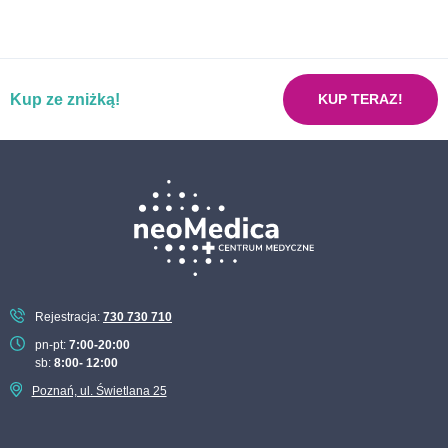
Pakiet dla kobiet planujących ciążę
Pakiet już w porządku mój żołądku
Kup ze zniżką!
Pakiet neoMama kobieta w ciąży
KUP TERAZ!
Pakiet nerki bez usterki
Pakiet nowotworowy ON
Pakiet nowotworowy ONA
Pakiet podstawowych badań laboratoryjnych
Pakiet pokochaj serce
Pakiet recepta na zdrowie dla kobiet
Rejestracja:
730 730 710
Pakiet recepta na zdrowie dla mężczyzn
pn-pt:
7:00-20:00
sb:
8:00- 12:00
Pakiet sportowy
Poznań, ul. Świetlana 25
Pakiet tarczyca pod kontrolą
Pakiet STOP cukrzycy