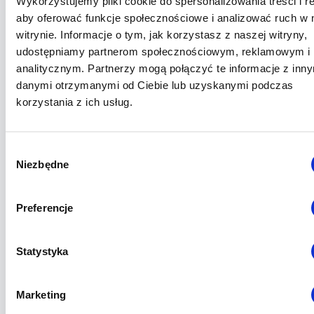
Wykorzystujemy pliki cookie do spersonalizowania treści i r
Badanie oznaczanie odsetka
aby oferować funkcje społecznościowe i analizować ruch w 
retikulocytów Poznań - norma
witrynie. Informacje o tym, jak korzystasz z naszej witryny,
udostępniamy partnerom społecznościowym, reklamowym i
analitycznym. Partnerzy mogą połączyć te informacje z inn
danymi otrzymanymi od Ciebie lub uzyskanymi podczas
Badanie oznaczanie odsetka
korzystania z ich usług.
retikulocytów Poznań - kiedy
warto wykonać?
Wybór
Niezbędne
zgody
Badanie oznaczanie odsetka
retikulocytów Poznań - co może
Preferencje
oznaczać wzrost liczby
retikulocytów?
Statystyka
Marketing
Badanie oznaczanie odsetka