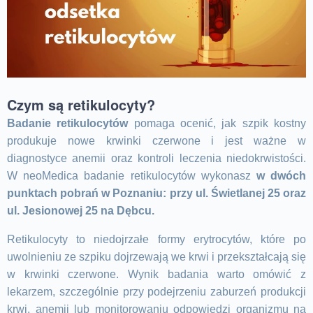
Czym są retikulocyty?
Badanie retikulocytów
pomaga ocenić, jak szpik kostny
produkuje nowe krwinki czerwone i jest ważne w
diagnostyce anemii oraz kontroli leczenia niedokrwistości.
W neoMedica badanie retikulocytów wykonasz
w dwóch
punktach pobrań w Poznaniu: przy ul. Świetlanej 25 oraz
ul. Jesionowej 25 na Dębcu.
Retikulocyty to niedojrzałe formy erytrocytów, które po
uwolnieniu ze szpiku dojrzewają we krwi i przekształcają się
w krwinki czerwone. Wynik badania warto omówić z
lekarzem, szczególnie przy podejrzeniu zaburzeń produkcji
krwi, anemii lub monitorowaniu odpowiedzi organizmu na