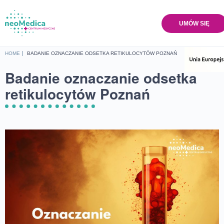
UMÓW SIĘ
Home
HOME
BADANIE OZNACZANIE ODSETKA RETIKULOCYTÓW POZNAŃ
Oferta
Badanie oznaczanie odsetka
Cennik
retikulocytów Poznań
Baza wiedzy
O nas
Lokalizacje
Sklep
Kontakt
UMÓW SIĘ NA WIZYTĘ