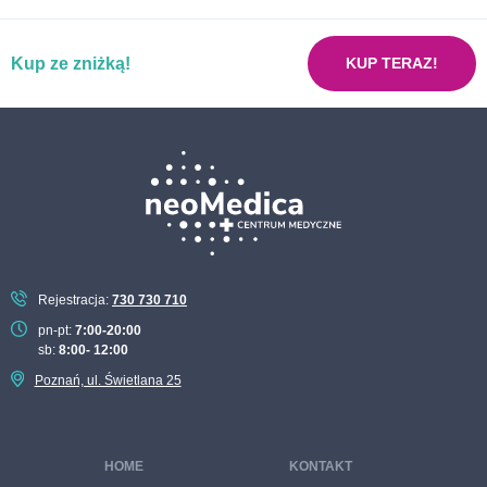
Badanie CA 72-4 Poznań
Pakiet już w porządku mój żołądku
Badanie CEA Poznań
Kup ze zniżką!
Pakiet neoMama kobieta w ciąży
KUP TERAZ!
Badanie LDH Poznań
Pakiet nerki bez usterki
Badanie PSA całkowity Poznań
Pakiet nowotworowy ON
Badanie PSA wolny Poznań
Pakiet nowotworowy ONA
Test ROMA Poznań
Pakiet podstawowych badań laboratoryjnych
Badanie tyreoglobulina Poznań
Pakiet pokochaj serce
Pakiet recepta na zdrowie dla kobiet
Rejestracja:
730 730 710
Pakiet recepta na zdrowie dla mężczyzn
pn-pt:
7:00-20:00
sb:
8:00- 12:00
Pakiet sportowy
Poznań, ul. Świetlana 25
Pakiet tarczyca pod kontrolą
Pakiet STOP cukrzycy
HOME
KONTAKT
Pakiet wenerologiczny