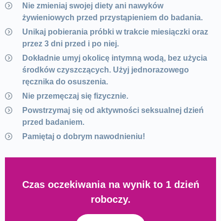
Nie zmieniaj swojej diety ani nawyków
żywieniowych przed przystąpieniem do badania.
Unikaj pobierania próbki w trakcie miesiączki oraz
przez 3 dni przed i po niej.
Dokładnie umyj okolicę intymną wodą, bez użycia
środków czyszczących. Użyj jednorazowego
ręcznika do osuszenia.
Nie przemęczaj się fizycznie.
Powstrzymaj się od aktywności seksualnej dzień
przed badaniem.
Pamiętaj o dobrym nawodnieniu!
Czas oczekiwania na wynik to 1 dzień
roboczy.