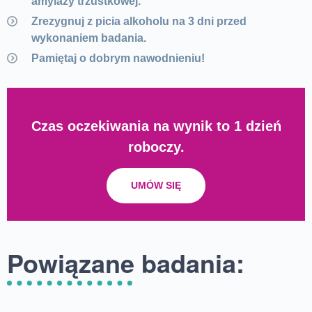
amylazy trzustkowej.
Zrezygnuj z picia alkoholu na 3 dni przed
wykonaniem badania.
Pamiętaj o dobrym nawodnieniu!
Czas oczekiwania na wynik to 1 dzień
roboczy.
UMÓW SIĘ
Powiązane badania: