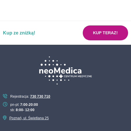
Pakiet dzielny uczeń
Pakiet dla kobiet planujących ciążę
Pakiet już w porządku mój żołądku
Kup ze zniżką!
Pakiet neoMama kobieta w ciąży
KUP TERAZ!
Pakiet nerki bez usterki
Pakiet nowotworowy ON
Pakiet nowotworowy ONA
Pakiet podstawowych badań laboratoryjnych
Pakiet pokochaj serce
Pakiet recepta na zdrowie dla kobiet
Rejestracja:
730 730 710
Pakiet recepta na zdrowie dla mężczyzn
pn-pt:
7:00-20:00
sb:
8:00- 12:00
Pakiet sportowy
Poznań, ul. Świetlana 25
Pakiet tarczyca pod kontrolą