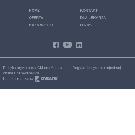
Pakiet STOP cukrzycy
HOME
KONTAKT
Pakiet wenerologiczny
OFERTA
DLA LEKARZA
Pakiet badań zdrowa trzustka
BAZA WIEDZY
O NAS
Pakiet badań zdrowe włosy, skóra i paznokcie
Program CHUK – chorób układu krążenia
Profilaktyka 40 PLUS Poznań
Moje Zdrowie Poznań
Polityka prywatności CM neoMedica
|
Regulamin systemu rejestracji
Program endokrynologiczny
online CM neoMedica
Projekt i realizacja:
Program ginekologiczny PREMIUM
Program ginekologiczny STANDARD
Program kardiologiczny
Program kardiologiczny – Nadciśnienie
Program 65 PLUS
Program SPORT