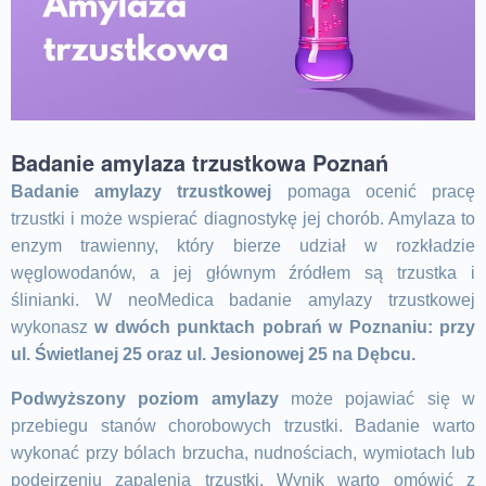
Badanie amylaza trzustkowa Poznań
Badanie amylazy trzustkowej
pomaga ocenić pracę
trzustki i może wspierać diagnostykę jej chorób. Amylaza to
enzym trawienny, który bierze udział w rozkładzie
węglowodanów, a jej głównym źródłem są trzustka i
ślinianki. W neoMedica badanie amylazy trzustkowej
wykonasz
w dwóch punktach pobrań w Poznaniu: przy
ul. Świetlanej 25 oraz ul. Jesionowej 25 na Dębcu.
Podwyższony poziom amylazy
może pojawiać się w
przebiegu stanów chorobowych trzustki. Badanie warto
wykonać przy bólach brzucha, nudnościach, wymiotach lub
podejrzeniu zapalenia trzustki. Wynik warto omówić z