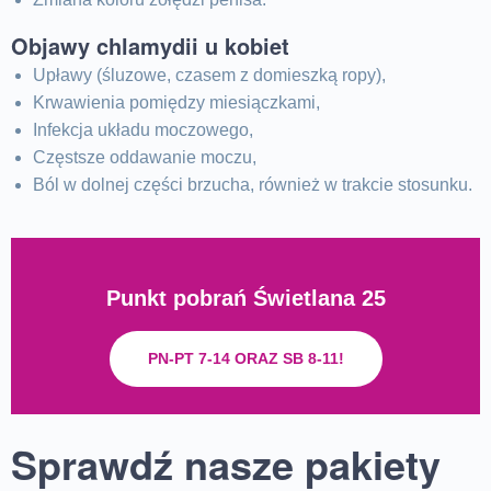
Objawy chlamydii u kobiet
Upławy (śluzowe, czasem z domieszką ropy),
Krwawienia pomiędzy miesiączkami,
Infekcja układu moczowego,
Częstsze oddawanie moczu,
Ból w dolnej części brzucha, również w trakcie stosunku.
Punkt pobrań Świetlana 25
PN-PT 7-14 ORAZ SB 8-11!
Sprawdź nasze pakiety