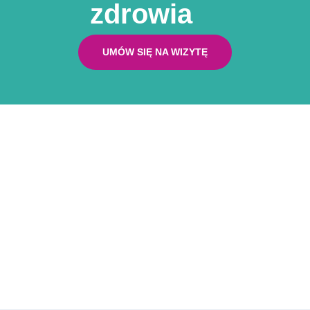
Poznań
zdrowia
Pakiet badań Mężczyzna 30+
Badanie posiew ogólny kału Poznań
Pakiet badań Kobieta 40+
UMÓW SIĘ NA WIZYTĘ
Pakiet badań Mężczyzna 40+
Pakiet badań na nadciśnienie
Pakiet badań na zakrzepicę
Pakiet badań laboratoryjnych dla ozdrowieńców
COVID-19
Pakiet badań laktoza
Pakiet badań MALUCH
Pakiet badań MALUCH PLUS
Pakiet badań przed zabiegiem operacyjnym
Pakiet dzielny uczeń
Pakiet dla kobiet planujących ciążę