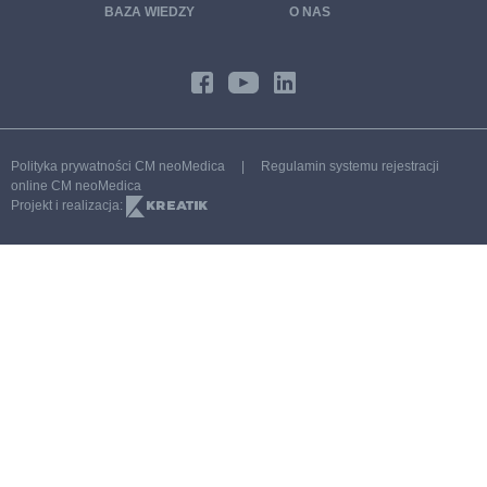
BAZA WIEDZY
O NAS
Pakiet badań zdrowe włosy, skóra i paznokcie
Program CHUK – chorób układu krążenia
Profilaktyka 40 PLUS Poznań
Moje Zdrowie Poznań
Polityka prywatności CM neoMedica
|
Regulamin systemu rejestracji
Program endokrynologiczny
online CM neoMedica
Projekt i realizacja:
Program ginekologiczny PREMIUM
Program ginekologiczny STANDARD
Program kardiologiczny
Program kardiologiczny – Nadciśnienie
Program 65 PLUS
Program SPORT
Program wenerologiczny