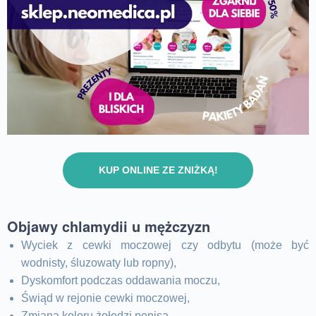
KUP ONLINE ZE ZNIŻKĄ!
Objawy chlamydii u mężczyzn
Wyciek z cewki moczowej czy odbytu (może być
wodnisty, śluzowaty lub ropny),
Dyskomfort podczas oddawania moczu,
Świąd w rejonie cewki moczowej,
Zmiana koloru żołędzi penisa.