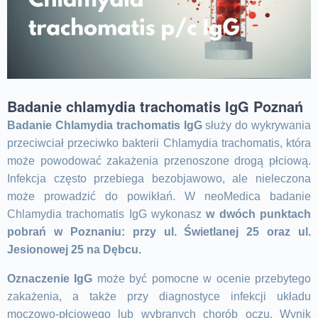
Badanie chlamydia trachomatis IgG Poznań
Badanie Chlamydia trachomatis IgG
służy do wykrywania
przeciwciał przeciwko bakterii Chlamydia trachomatis, która
może powodować zakażenia przenoszone drogą płciową.
Infekcja często przebiega bezobjawowo, ale nieleczona
może prowadzić do powikłań. W neoMedica badanie
Chlamydia trachomatis IgG wykonasz
w dwóch punktach
pobrań w Poznaniu: przy ul. Świetlanej 25 oraz ul.
Jesionowej 25 na Dębcu.
Oznaczenie IgG
może być pomocne w ocenie przebytego
zakażenia, a także przy diagnostyce infekcji układu
moczowo-płciowego lub wybranych chorób oczu. Wynik