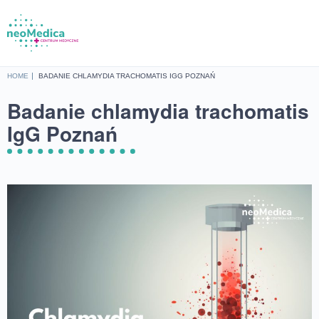
Home
HOME
BADANIE CHLAMYDIA TRACHOMATIS IGG POZNAŃ
Oferta
Badanie chlamydia trachomatis
Cennik
IgG Poznań
Baza wiedzy
O nas
Lokalizacje
Sklep
Kontakt
UMÓW SIĘ NA WIZYTĘ