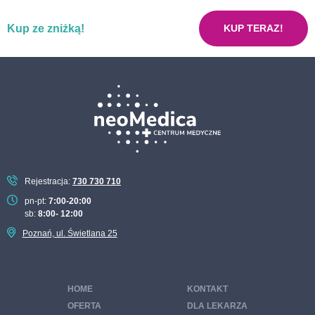
Pakiet już w porządku mój żołądku
Kup ze zniżką!
Pakiet neoMama kobieta w ciąży
KUP TERAZ!
Pakiet nerki bez usterki
Pakiet nowotworowy ON
Pakiet nowotworowy ONA
Pakiet podstawowych badań laboratoryjnych
Pakiet pokochaj serce
Pakiet recepta na zdrowie dla kobiet
Rejestracja:
730 730 710
Pakiet recepta na zdrowie dla mężczyzn
pn-pt:
7:00-20:00
sb:
8:00- 12:00
Pakiet sportowy
Poznań, ul. Świetlana 25
Pakiet tarczyca pod kontrolą
Pakiet STOP cukrzycy
HOME
KONTAKT
Pakiet wenerologiczny
OFERTA
DLA LEKARZA
Pakiet badań zdrowa trzustka