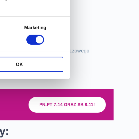
 ZE ZNIŻKĄ!
ogo zalecane?
Marketing
nymi dolegliwościami układu moczowego,
OK
PN-PT 7-14 ORAZ SB 8-11!
y: