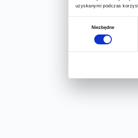
Pakiet neoMama kobieta w ciąży
uzyskanymi podczas korzysta
Badanie LDH Poznań
Pakiet nerki bez usterki
Badanie PSA całkowity Poznań
Wybór
Pakiet nowotworowy ON
Badanie PSA wolny Poznań
Niezbędne
zgody
Pakiet nowotworowy ONA
Test ROMA Poznań
Pakiet podstawowych badań laboratoryjnych
Badanie tyreoglobulina Poznań
Pakiet pokochaj serce
Pakiet recepta na zdrowie dla kobiet
Pakiet recepta na zdrowie dla mężczyzn
Pakiet sportowy
Pakiet tarczyca pod kontrolą
Pakiet STOP cukrzycy
Pakiet wenerologiczny
Pakiet badań zdrowa trzustka
Pakiet badań zdrowe włosy, skóra i paznokcie