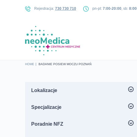
Rejestracja:
730 730 710
pn-pt:
7:00-20:00
, sb:
8:00
HOME
BADANIE POSIEW MOCZU POZNAŃ
Lokalizacje
Centrum Medyczne neoMedica ul. Jesionowa
Specjalizacje
25, Poznań Dębiec
Androlog Poznań
Poradnie NFZ
Centrum Medyczne neoMedica – ul. Kościelna
Lekarz rodzinny NFZ – Jesionowa 25
Chirurg naczyniowy Poznań
33/u4, Poznań Jeżyce
Poznań Dębiec