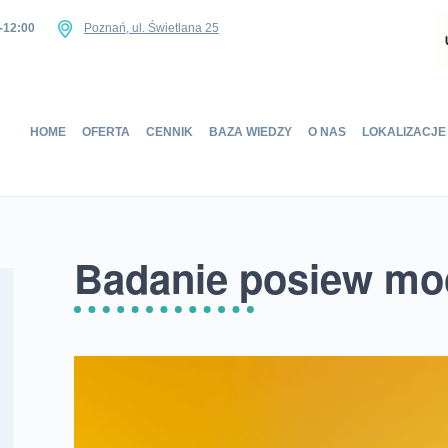
-12:00
Poznań, ul. Świetlana 25
Home
HOME
OFERTA
CENNIK
BAZA WIEDZY
O NAS
LOKALIZACJE
Oferta
Cennik
Baza wiedzy
O nas
Badanie posiew mo
Lokalizacje
Sklep
Kontakt
UMÓW SIĘ NA WIZYTĘ