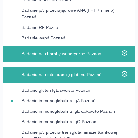
Badanie lamblie w kale Poznań
Badanie żelazo Poznań
Badanie p/c przeciwjądrowe ANA (IIFT + miano)
Poznań
Badanie kału w kierunku pasożytów Poznań
Badanie RF Poznań
Badanie OB Poznań
Badanie wapń Poznań
Badanie RF Poznań
Badanie różyczka p/c IgG Poznań
Badania na choroby weneryczne Poznań
Badanie różyczka p/c IgM Poznań
Badanie antygen HBs Poznań
Posiew z nosa rozszerzony Poznań
Badania na nietolerancję glutenu Poznań
Badanie chlamydia trachomatis IgG Poznań
Posiew z górnych dróg oddechowych rozszerzony
Poznań
Badanie chlamydia trachomatis IgM Poznań
Badanie gluten IgE swoiste Poznań
Badanie chlamydia trachomatis – jakościowo
Badanie immunoglobulina IgA Poznań
Poznań
Badanie immunoglobulina IgE całkowite Poznań
Badanie HIV Poznań
Badanie immunoglobulina IgG Poznań
Badanie HSV p/c IgM Poznań
Badanie p/c przeciw transglutaminazie tkankowej