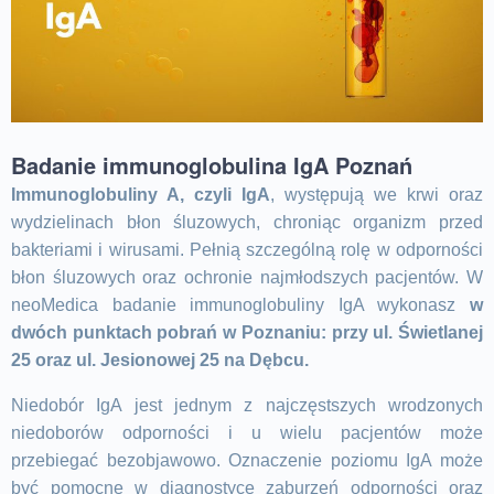
Badanie immunoglobulina IgA Poznań
Immunoglobuliny A, czyli IgA
, występują we krwi oraz
wydzielinach błon śluzowych, chroniąc organizm przed
bakteriami i wirusami. Pełnią szczególną rolę w odporności
błon śluzowych oraz ochronie najmłodszych pacjentów. W
neoMedica badanie immunoglobuliny IgA wykonasz
w
dwóch punktach pobrań w Poznaniu: przy ul. Świetlanej
25 oraz ul. Jesionowej 25 na Dębcu.
Niedobór IgA jest jednym z najczęstszych wrodzonych
niedoborów odporności i u wielu pacjentów może
przebiegać bezobjawowo. Oznaczenie poziomu IgA może
być pomocne w diagnostyce zaburzeń odporności oraz