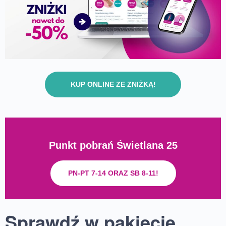
KUP ONLINE ZE ZNIŻKĄ!
Punkt pobrań Świetlana 25
PN-PT 7-14 ORAZ SB 8-11!
Sprawdź w pakiecie