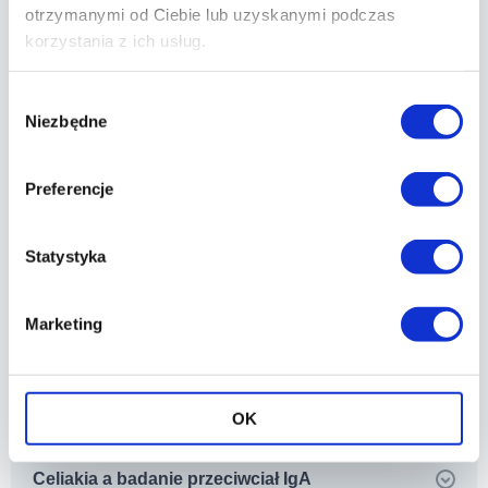
otrzymanymi od Ciebie lub uzyskanymi podczas
korzystania z ich usług.
Wybór
Niezbędne
zgody
Preferencje
Statystyka
PUNKT POBRAŃ ŚWIETLANA 25 POZNAŃ
Marketing
PUNKT POBRAŃ JESIONOWA 25 POZNAŃ
OK
Celiakia a badanie przeciwciał IgA