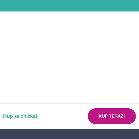
Pakiet badań na nadciśnienie
Pakiet badań na zakrzepicę
Pakiet badań laboratoryjnych dla ozdrowieńców
COVID-19
Pakiet badań laktoza
Pakiet badań MALUCH
Pakiet badań MALUCH PLUS
Pakiet badań przed zabiegiem operacyjnym
Pakiet dzielny uczeń
Pakiet dla kobiet planujących ciążę
Pakiet już w porządku mój żołądku
Kup ze zniżką!
Pakiet neoMama kobieta w ciąży
KUP TERAZ!
Pakiet nerki bez usterki
Pakiet nowotworowy ON