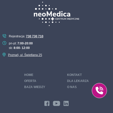
Pakiet nowotworowy ONA
Pakiet podstawowych badań laboratoryjnych
Pakiet pokochaj serce
Pakiet recepta na zdrowie dla kobiet
Rejestracja:
730 730 710
Pakiet recepta na zdrowie dla mężczyzn
pn-pt:
7:00-20:00
sb:
8:00- 12:00
Pakiet sportowy
Poznań, ul. Świetlana 25
Pakiet tarczyca pod kontrolą
Pakiet STOP cukrzycy
HOME
KONTAKT
Pakiet wenerologiczny
OFERTA
DLA LEKARZA
Pakiet badań zdrowa trzustka
BAZA WIEDZY
O NAS
Pakiet badań zdrowe włosy, skóra i paznokcie
Program CHUK – chorób układu krążenia
Profilaktyka 40 PLUS Poznań