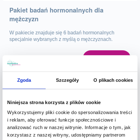
Pakiet badań hormonalnych dla
mężczyzn
W pakiecie znajduje się 6 badań hormonalnych
specjalnie wybranych z myślą o mężczyznach.
KUP PAKIET
Zgoda
Szczegóły
O plikach cookies
Najczęściej zadawane pytania:
1.Jakie objawy mogą sugerować
Niniejsza strona korzysta z plików cookie
nierównowagę hormonalną?
Wykorzystujemy pliki cookie do spersonalizowania treści
i reklam, aby oferować funkcje społecznościowe i
Nagłe zmiany wagi, problemy z erekcją, wahania
analizować ruch w naszej witrynie. Informacje o tym, jak
postęp, utrata masy mięśniowej, nadmierna
korzystasz z naszej witryny, udostępniamy partnerom
potliwość i trudności z poczęciem dziecka mogą