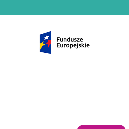
Pakiet badań na nadciśnienie
Pakiet badań na zakrzepicę
Pakiet badań laboratoryjnych dla ozdrowieńców
COVID-19
Pakiet badań laktoza
Pakiet badań MALUCH
Pakiet badań MALUCH PLUS
Pakiet badań przed zabiegiem operacyjnym
Pakiet dzielny uczeń
Pakiet dla kobiet planujących ciążę
Pakiet już w porządku mój żołądku
Pakiet neoMama kobieta w ciąży
Pakiet nerki bez usterki