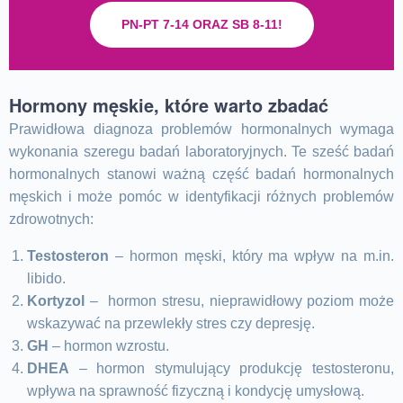
PN-PT 7-14 ORAZ SB 8-11!
Hormony męskie, które warto zbadać
Prawidłowa diagnoza problemów hormonalnych wymaga
wykonania szeregu badań laboratoryjnych. Te sześć badań
hormonalnych stanowi ważną część badań hormonalnych
męskich i może pomóc w identyfikacji różnych problemów
zdrowotnych:
Testosteron
– hormon męski, który ma wpływ na m.in.
libido.
Kortyzol
– hormon stresu, nieprawidłowy poziom może
wskazywać na przewlekły stres czy depresję.
GH
– hormon wzrostu.
DHEA
– hormon stymulujący produkcję testosteronu,
wpływa na sprawność fizyczną i kondycję umysłową.