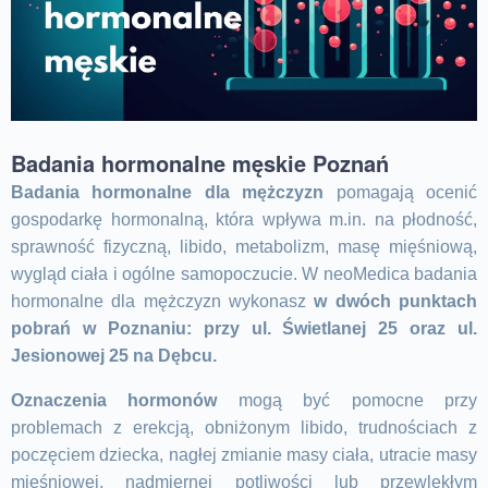
Badania hormonalne męskie Poznań
Badania hormonalne dla mężczyzn
pomagają ocenić
gospodarkę hormonalną, która wpływa m.in. na płodność,
sprawność fizyczną, libido, metabolizm, masę mięśniową,
wygląd ciała i ogólne samopoczucie. W neoMedica badania
hormonalne dla mężczyzn wykonasz
w dwóch punktach
pobrań w Poznaniu: przy ul. Świetlanej 25 oraz ul.
Jesionowej 25 na Dębcu.
Oznaczenia hormonów
mogą być pomocne przy
problemach z erekcją, obniżonym libido, trudnościach z
poczęciem dziecka, nagłej zmianie masy ciała, utracie masy
mięśniowej, nadmiernej potliwości lub przewlekłym