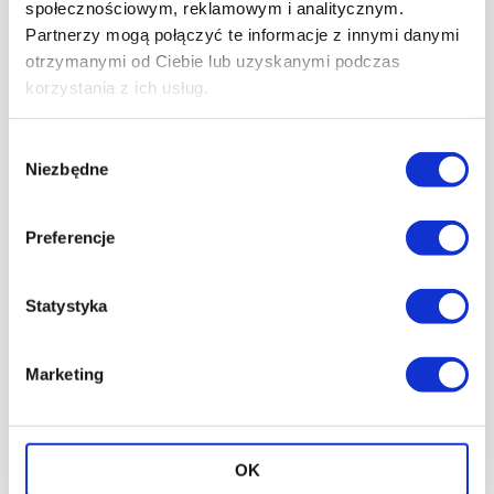
sugerować nierównowagę hormonalną.
społecznościowym, reklamowym i analitycznym.
Partnerzy mogą połączyć te informacje z innymi danymi
2.Jakie są skutki nierównowagi
otrzymanymi od Ciebie lub uzyskanymi podczas
hormonalnej?
korzystania z ich usług.
Nierównowaga hormonalna może powodować
problemy z płodnością, zdrowiem seksualnym,
Wybór
Niezbędne
metabolizmem, wyglądem ciała i ogólnym
zgody
zdrowiem.
Preferencje
Statystyka
Sprawdź, jak dojechać:
Marketing
OK