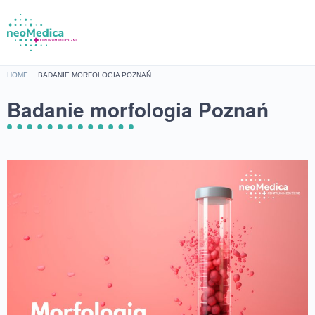
Home
HOME
BADANIE MORFOLOGIA POZNAŃ
Oferta
Badanie morfologia Poznań
Cennik
Baza wie
O nas
Lokalizac
Sklep
Kontak
UMÓW SIĘ NA 