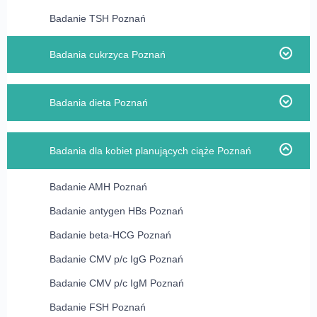
Badanie TSH Poznań
Badania cukrzyca Poznań
Badanie C-peptyd Poznań
Badania dieta Poznań
Badanie glukagon Poznań
Badanie glukoza Poznań
Badanie albumina Poznań
Badania dla kobiet planujących ciąże Poznań
Badanie glukoza w moczu Poznań
Badanie immunoglobulina IgA Poznań
Badanie hemoglobina glikowana (HbA1c) Poznań
Badanie immunoglobulina IgE całkowite Poznań
Badanie AMH Poznań
Badanie insulina Poznań
Badanie immunoglobulina IgG Poznań
Badanie antygen HBs Poznań
Test obciążenia glukozą Poznań
Badanie p/c przeciw transglutaminazie tkankowej
Badanie beta-HCG Poznań
(anty-tTG) w klasie IgG Poznań
Badanie CMV p/c IgG Poznań
Badanie p/c przeciw transglutaminazie tkankowej
Badanie CMV p/c IgM Poznań
(anty-tTG) w klasie IgA Poznań
Badanie FSH Poznań