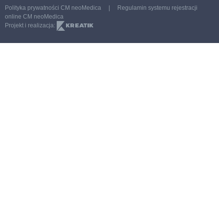
Polityka prywatności CM neoMedica
|
Regulamin systemu rejestracji
Program endokrynologiczny
online CM neoMedica
Projekt i realizacja:
Program ginekologiczny PREMIUM
Program ginekologiczny STANDARD
Program kardiologiczny
Program kardiologiczny – Nadciśnienie
Program 65 PLUS
Program SPORT
Program wenerologiczny
Cennik