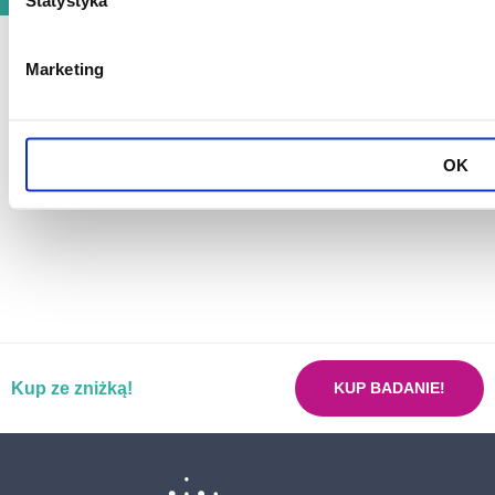
Statystyka
Pakiet badań na zakrzepicę
Pakiet badań laboratoryjnych dla ozdrowieńców
Marketing
COVID-19
Pakiet badań laktoza
Pakiet badań MALUCH
OK
Pakiet badań MALUCH PLUS
Pakiet badań przed zabiegiem operacyjnym
Pakiet dzielny uczeń
Pakiet dla kobiet planujących ciążę
Pakiet już w porządku mój żołądku
Kup ze zniżką!
Pakiet neoMama kobieta w ciąży
KUP BADANIE!
Pakiet nerki bez usterki
Pakiet nowotworowy ON