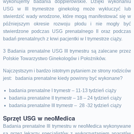
wykonujemy badania dopplerowskie. Dzięki wykonaniu
USG w III trymestrze ginekolog może wykluczyć lub
stwierdzić wady wrodzone, które mogą manifestować się w
późniejszym okresie rozwoju płodu i nie mogły być
stwierdzone podczas USG prenatalnego II oraz podczas
badań prenatalnych z krwi pacjentki w I trymestrze ciąży.
3 Badania prenatalne USG III trymestru są zalecane przez
Polskie Towarzystwo Ginekologów i Położników.
Najczęstszym i bardzo istotnym pytaniem ze strony rodziców
jest: badania prenatalne kiedy powinny być wykonane?
badania prenatalne I trymestr – 11-13 tydzień ciąży
badania prenatalne II trymestr – 18 – 24 tydzień ciąży
badania prenatalne III trymestr – 28 -32 tydzień ciąży
Sprzęt USG w neoMedica
Badania prenatalne III trymestru w neoMedica wykonywane
są przez lekarzy specjalistów z wykorzystaniem aparatów