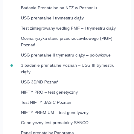
Badania Prenatalne na NFZ w Poznaniu
Dietetyk Poznań
Badania Prenatalne na NFZ w Poznaniu
1 badanie prenatalne na NFZ Poznań – USG I
Lekarz rodzinny NFZ Poznań
Endokrynolog Poznań
USG prenatalne I trymestru ciąży
trymestru ciąży
Gastrolog Poznań
Test zintegrowany według FMF – I trymestru ciąży
Lekarz rodzinny NFZ – Jesionowa 25 Poznań
Test FMF na NFZ Poznań
Położna POZ Poznań
Dębiec
Ocena ryzyka stanu przedrzucawkowego (PlGF)
Ginekolog Poznań
2 badanie prenatalne na NFZ Poznań – USG II
Poznań
Cytologia NFZ Poznań
Moje Zdrowie Poznań
trymestru ciąży USG połówkowe
Pielęgniarka POZ Poznań
Ginekolog na NFZ Poznań
Endometrioza Poznań
USG prenatalne II trymestru ciąży – połówkowe
Cytologia płynna NFZ Poznań
Program CHUK – profilaktyka chorób układu
Amniopunkcja na NFZ Poznań
Moje Zdrowie Poznań
krążenia
Ginekolog dla dziewcząt Poznań
3 badanie prenatalne Poznań – USG III trymestru
Badanie HPV NFZ Poznań
ciąży
Opieka koordynowana Poznań
Ginekolog onkolog Poznań
Program profilaktyki raka szyjki macicy Poznań
USG 3D/4D Poznań
Uroginekolog Poznań
NIFTY PRO – test genetyczny
Internista Poznań
Test NIFTY BASIC Poznań
Kardiolog Poznań
Badania kierowców A,B i B+E Poznań
NIFTY PREMIUM – test genetyczny
Kardiolog dziecięcy Poznań
Genetyczny test prenatalny SANCO
Kardioonkologia Poznań
Panel prenatalny Panorama