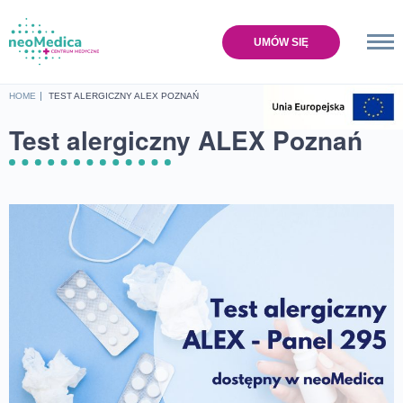
UMÓW SIĘ
Home
HOME
TEST ALERGICZNY ALEX POZNAŃ
Oferta
Test alergiczny ALEX Poznań
Cennik
Baza wiedzy
O nas
Lokalizacje
Sklep
Kontakt
UMÓW SIĘ NA WIZYTĘ