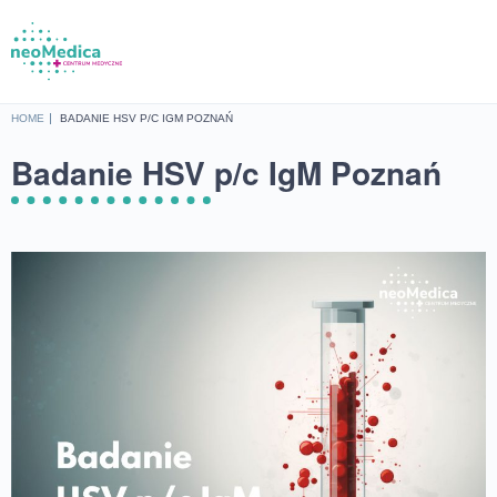
HOME
BADANIE HSV P/C IGM POZNAŃ
Badanie HSV p/c IgM Poznań
Ba
L
UMÓW