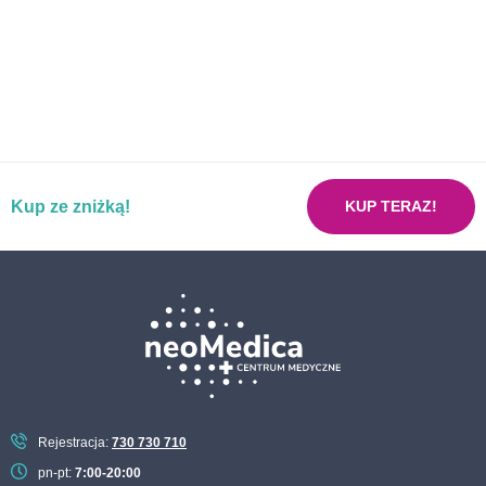
Pakiet badań MALUCH PLUS
Pakiet badań przed zabiegiem operacyjnym
Pakiet dzielny uczeń
Pakiet dla kobiet planujących ciążę
Pakiet już w porządku mój żołądku
Kup ze zniżką!
Pakiet neoMama kobieta w ciąży
KUP TERAZ!
Pakiet nerki bez usterki
Pakiet nowotworowy ON
Pakiet nowotworowy ONA
Pakiet podstawowych badań laboratoryjnych
Pakiet pokochaj serce
Pakiet recepta na zdrowie dla kobiet
Rejestracja:
730 730 710
Pakiet recepta na zdrowie dla mężczyzn
pn-pt:
7:00-20:00