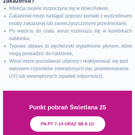
zakażenia?
Infekcja zwykle rozpoczyna się w dzieciństwie,
Zakażenie może nastąpić poprzez kontakt z wydzielinami
osoby zakażonej lub zanieczyszczonymi przedmiotami,
Po wejściu do ciała, wirus rozmnaża się w komórkach
nabłonka,
Typowe objawy to pęcherzyki wypełnione płynem, które
mogą prowadzić do nadżerek,
Wirus może pozostawać uśpiony i reaktywować się pod
wpływem czynników zewnętrznych (np. promieniowanie
UV) lub wewnętrznych (spadek odporności).
Punkt pobrań Świetlana 25
PN-PT 7-14 ORAZ SB 8-11!