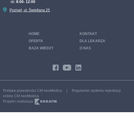
sb:
8:00- 12:00
Pakiet sportowy
Poznań, ul. Świetlana 25
Pakiet tarczyca pod kontrolą
Pakiet STOP cukrzycy
HOME
KONTAKT
Pakiet wenerologiczny
OFERTA
DLA LEKARZA
Pakiet badań zdrowa trzustka
BAZA WIEDZY
O NAS
Pakiet badań zdrowe włosy, skóra i paznokcie
Program CHUK – chorób układu krążenia
Profilaktyka 40 PLUS Poznań
Moje Zdrowie Poznań
Polityka prywatności CM neoMedica
|
Regulamin systemu rejestracji
Program endokrynologiczny
online CM neoMedica
Projekt i realizacja:
Program ginekologiczny PREMIUM
Program ginekologiczny STANDARD
Program kardiologiczny