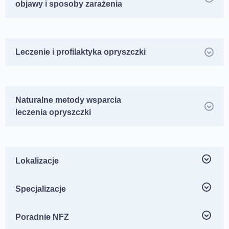
objawy i sposoby zarażenia
Leczenie i profilaktyka opryszczki
Naturalne metody wsparcia
leczenia opryszczki
Lokalizacje
Centrum Medyczne neoMedica ul. Jesionowa 25,
Specjalizacje
Poznań Dębiec
Androlog Poznań
Poradnie NFZ
Centrum Medyczne neoMedica – ul. Kościelna 33/u4,
Lekarz rodzinny NFZ – Jesionowa 25 Poznań
Chirurg naczyniowy Poznań