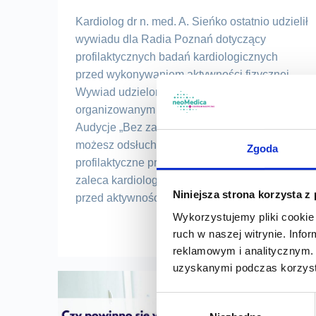
Kardiolog dr n. med. A. Sieńko ostatnio udzielił
wywiadu dla Radia Poznań dotyczący
profilaktycznych badań kardiologicznych
przed wykonywaniem aktywności fizycznej.
Wywiad udzielony został w związku z
organizowanym poznańskim maratonem.
Audycje „Bez zadyszki” z udziałem dr n. med.
możesz odsłuchać poniżej. Badania
Zgoda
profilaktyczne przed aktywnością fizyczną Jak
zaleca kardiolog dr n. med. Andrzej Sieńko
Niniejsza strona korzysta z
przed aktywnością […]
Wykorzystujemy pliki cookie 
Czytaj
ruch w naszej witrynie. Inf
reklamowym i analitycznym. 
uzyskanymi podczas korzysta
Wybór