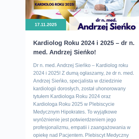
C
D
E
17.11.2025
G
G
Kardiolog Roku 2024 i 2025 – dr n.
I
med. Andrzej Sieńko!
k
Dr n. med. Andrzej Sieńko – Kardiolog roku
L
2024 i 2025! Z dumą ogłaszamy, że dr n. med.
N
Andrzej Sieńko, specjalista w dziedzinie
kardiologii dorosłych, został uhonorowany
n
tytułem Kardiologa Roku 2024 oraz
O
Kardiologa Roku 2025 w Plebiscycie
O
Medycznym Hipokrates. To wyjątkowe
P
wyróżnienie jest potwierdzeniem jego
profesjonalizmu, empatii i zaangażowania w
P
opiekę nad Pacjentem. Plebiscyt Medyczny
p