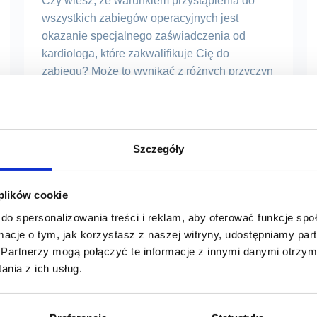
Czy wiesz, że warunkiem przystąpienia do
wszystkich zabiegów operacyjnych jest
okazanie specjalnego zaświadczenia od
kardiologa, które zakwalifikuje Cię do
zabiegu? Może to wynikać z różnych przyczyn
– czasami o konieczności kwalifikacji przez
kardiologa decyduje stan pacjenta np.
obciążenie chorobami sercowymi, a w innych
przypadkach może być to podyktowane
Szczegóły
ryzykiem wynikającym z zabiegu. Czym jest
kwalifikacja […]
 plików cookie
do spersonalizowania treści i reklam, aby oferować funkcje sp
Czytaj
ormacje o tym, jak korzystasz z naszej witryny, udostępniamy p
Partnerzy mogą połączyć te informacje z innymi danymi otrzym
nia z ich usług.