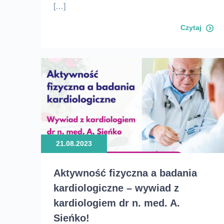
[…]
R
Czytaj
U
21.08.2023
Aktywność fizyczna a badania
kardiologiczne – wywiad z
kardiologiem dr n. med. A.
Sieńko!