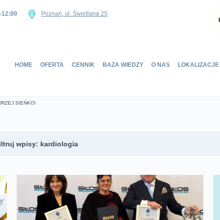
-12:00
Poznań, ul. Świetlana 25
Home
HOME
OFERTA
CENNIK
BAZA WIEDZY
O NAS
LOKALIZACJE
Oferta
Cennik
Baza wiedzy
DRZEJ SIEŃKO!
O nas
Lokalizacje
Sklep
iltruj wpisy: kardiologia
Kontakt
szystkie
adania laboratoryjne/ szczepienia
UMÓW SIĘ NA WIZYTĘ
adania prenatalne
ez kategorii