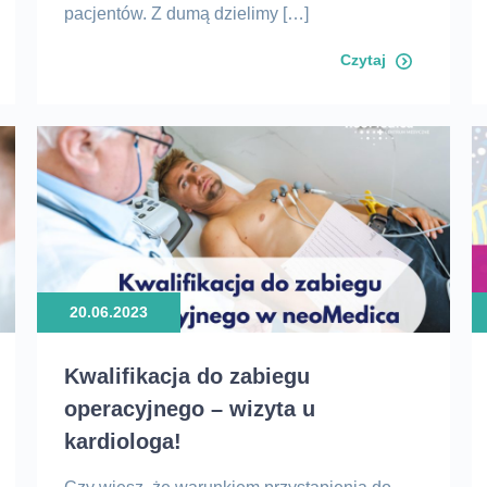
pacjentów. Z dumą dzielimy […]
ODO
Czytaj
rologia
20.06.2023
Kwalifikacja do zabiegu
operacyjnego – wizyta u
kardiologa!