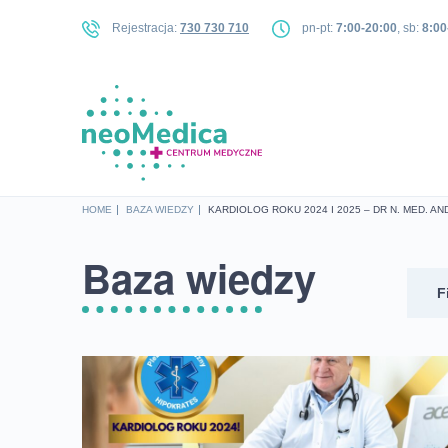
Rejestracja:
730 730 710
pn-pt:
7:00-20:00
, sb:
8:00
HOME
BAZA WIEDZY
KARDIOLOG ROKU 2024 I 2025 – DR N. MED. AN
Baza wiedzy
F
W
B
B
B