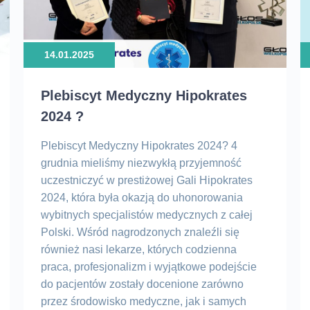
iąża
ziecko
ndokrynologia
14.01.2025
astrologia
inekologia i położnictwo
Plebiscyt Medyczny Hipokrates
nna kategoria
2024 ?
ardiologia
Plebiscyt Medyczny Hipokrates 2024? 4
ekarz rodzinny Poznań
grudnia mieliśmy niezwykłą przyjemność
astolatki
uczestniczyć w prestiżowej Gali Hipokrates
2024, która była okazją do uhonorowania
eonatolog
wybitnych specjalistów medycznych z całej
rtopedia
Polski. Wśród nagrodzonych znaleźli się
rtopedia dziecięca
również nasi lekarze, których codzienna
ediatra
praca, profesjonalizm i wyjątkowe podejście
do pacjentów zostały docenione zarówno
OZ
przez środowisko medyczne, jak i samych
rogramy i pakiety profilaktyczne