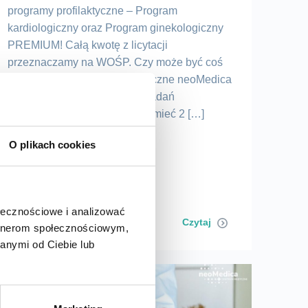
programy profilaktyczne – Program
kardiologiczny oraz Program ginekologiczny
PREMIUM! Całą kwotę z licytacji
przeznaczamy na WOŚP. Czy może być coś
prostszego? Z Centrum Medyczne neoMedica
możesz wylicytować Pakiet badań
profilaktycznych i dzięki temu mieć 2 […]
O plikach cookies
ołecznościowe i analizować
Czytaj
artnerom społecznościowym,
anymi od Ciebie lub