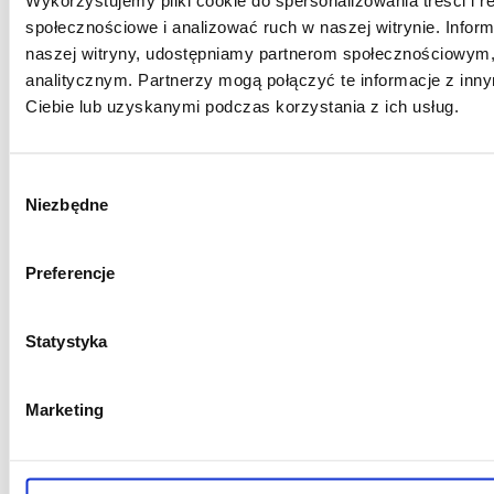
społecznościowe i analizować ruch w naszej witrynie. Inform
naszej witryny, udostępniamy partnerom społecznościowym
02.06.2026
analitycznym. Partnerzy mogą połączyć te informacje z in
Ciebie lub uzyskanymi podczas korzystania z ich usług.
Drugi punkt pobrań neoMedica już
otwarty! ul. Jesionowa 25
Wybór
Drugi punkt pobrań neoMedica już otwarty! Mamy
Niezbędne
zgody
dobrą wiadomość dla pacjentów z Poznania.
Uruchomiliśmy drugi punkt pobrań badań
Preferencje
laboratoryjnych neoMedica — nowa lokalizacja
działa przy ul. Jesionowej 25. To wygodne
Statystyka
rozwiązanie dla osób, które chcą wykonać badania
szybciej, bliżej domu lub pracy i bez wcześniejszej
rejestracji. Dwa punkty pobrań neoMedica w
Marketing
Poznaniu Nasze punkty pobrań działają […]
Czytaj