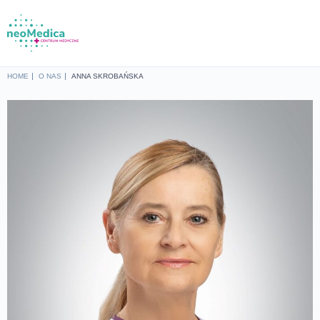
Home
HOME
O NAS
ANNA SKROBAŃSKA
Oferta
Cennik
Baza wiedzy
O nas
Lokalizacje
Sklep
Kontakt
UMÓW SIĘ NA WIZYTĘ