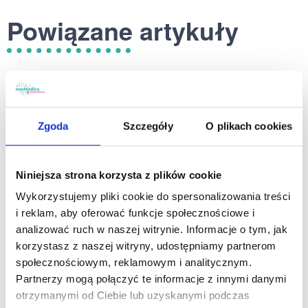
Powiązane artykuły
Zgoda
Szczegóły
O plikach cookies
Niniejsza strona korzysta z plików cookie
Wykorzystujemy pliki cookie do spersonalizowania treści
i reklam, aby oferować funkcje społecznościowe i
22.07.2026
analizować ruch w naszej witrynie. Informacje o tym, jak
korzystasz z naszej witryny, udostępniamy partnerom
Pediatra dr n. med. Agnieszka
społecznościowym, reklamowym i analitycznym.
Bujnowska teraz w neoMedica na
Partnerzy mogą połączyć te informacje z innymi danymi
otrzymanymi od Ciebie lub uzyskanymi podczas
Kościelnej!