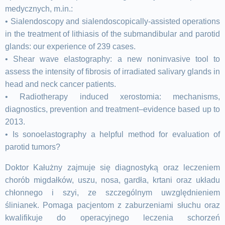
medycznych, m.in.:
• Sialendoscopy and sialendoscopically-assisted operations
in the treatment of lithiasis of the submandibular and parotid
glands: our experience of 239 cases.
• Shear wave elastography: a new noninvasive tool to
assess the intensity of fibrosis of irradiated salivary glands in
head and neck cancer patients.
• Radiotherapy induced xerostomia: mechanisms,
diagnostics, prevention and treatment–evidence based up to
2013.
• Is sonoelastography a helpful method for evaluation of
parotid tumors?
Doktor Kałużny zajmuje się diagnostyką oraz leczeniem
chorób migdałków, uszu, nosa, gardła, krtani oraz układu
chłonnego i szyi, ze szczególnym uwzględnieniem
ślinianek. Pomaga pacjentom z zaburzeniami słuchu oraz
kwalifikuje do operacyjnego leczenia schorzeń