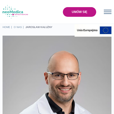
UMÓW SIĘ
Home
HOME
O NAS
JAROSŁAW KAŁUŻNY
Oferta
Cennik
Baza wiedzy
O nas
Lokalizacje
Sklep
Kontakt
UMÓW SIĘ NA WIZYTĘ