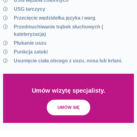
USG węzłów chłonnych
USG tarczycy
Przecięcie wędzidełka języka i warg
Przedmuchiwanie trąbek słuchowych (
kateteryzacja)
Płukanie uszu
Punkcja zatoki
Usunięcie ciała obcego z uszu, nosa lub krtani.
Umów wizytę specjalisty.
UMÓW SIĘ