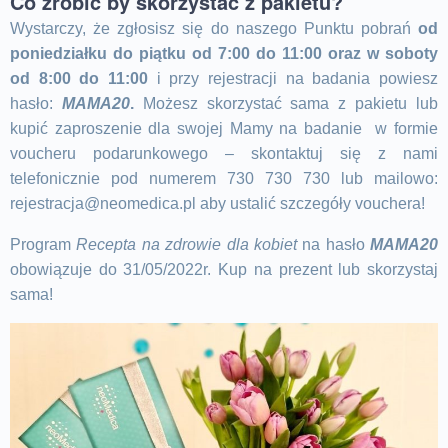
Co zrobić by skorzystać z pakietu?
Wystarczy, że zgłosisz się do naszego
Punktu pobrań
od
poniedziałku do piątku od 7:00 do 11:00 oraz w soboty
od 8:00 do 11:00
i przy rejestracji na badania powiesz
hasło:
MAMA20
.
Możesz skorzystać sama z pakietu lub
kupić zaproszenie dla swojej Mamy na badanie w formie
voucheru podarunkowego – skontaktuj się z nami
telefonicznie pod numerem 730 730 730 lub mailowo:
rejestracja@neomedica.pl aby ustalić szczegóły vouchera!
Program
Recepta na zdrowie dla kobiet
na hasło
MAMA20
obowiązuje do 31/05/2022r. Kup na prezent lub skorzystaj
sama!