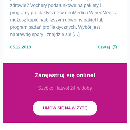
zdrowie? Vochery podarunkowe na pakiety i
programy profilaktyczne w neoMedica W neoMedica
możesz kupić najbliższym dowolny pakiet lub
program badań profilaktycznych. Wybór jest
naprawdę spory i znajdzie się […]
05.12.2019
Czytaj
Zarejestruj się online!
Szybko i łatwo! 24 h/ dobę
UMÓW SIĘ NA WIZYTĘ