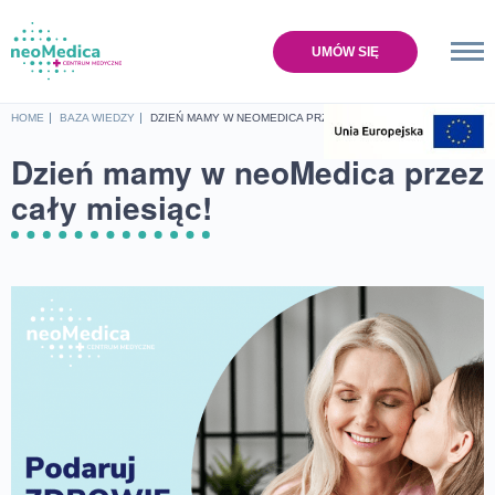
UMÓW SIĘ
Home
HOME
BAZA WIEDZY
DZIEŃ MAMY W NEOMEDICA PRZEZ CAŁY MIESIĄC!
Oferta
Dzień mamy w neoMedica przez
Cennik
cały miesiąc!
Baza wiedzy
O nas
Lokalizacje
Sklep
Kontakt
UMÓW SIĘ NA WIZYTĘ