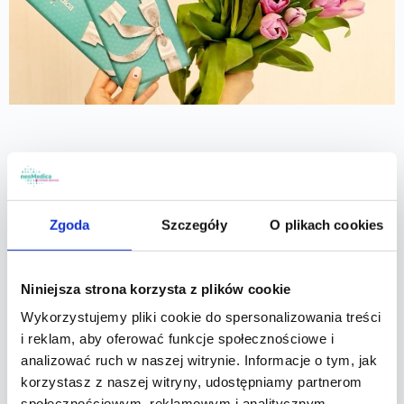
POWRÓT DO LIST
Zgoda
Szczegóły
O plikach cookies
Inne w kategorii
Niniejsza strona korzysta z plików cookie
Wykorzystujemy pliki cookie do spersonalizowania treści
? Black Friday w neoMedica!?
i reklam, aby oferować funkcje społecznościowe i
analizować ruch w naszej witrynie. Informacje o tym, jak
? BLACK FRIDAY W NEOMEDICA – Zadbaj o swoje
korzystasz z naszej witryny, udostępniamy partnerom
zdrowie z wyjątkowymi rabatami! ? To najlepszy
społecznościowym, reklamowym i analitycznym.