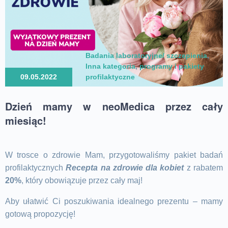
Badania laboratoryjne/ szczepienia
,
Inna kategoria
,
programy i pakiety
09.05.2022
profilaktyczne
Dzień mamy w neoMedica przez cały
miesiąc!
W trosce o zdrowie Mam, przygotowaliśmy pakiet badań
profilaktycznych
Recepta na zdrowie dla kobiet
z rabatem
20%
, który obowiązuje przez cały maj!
Aby ułatwić Ci poszukiwania idealnego prezentu – mamy
gotową propozycję!