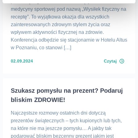
pełni rolę organizatora nadchodzących warsztatów
medycyny sportowej pod nazwą „Wysiłek fizyczny na
receptę”. To wyjątkowa okazja dla wszystkich
zainteresowanych zdrowym stylem życia oraz
wpływem aktywności fizycznej na zdrowie.
Konferencja odbędzie się stacjonarnie w Hotelu Altus
w Poznaniu, co stanowi […]
02.09.2024
Czytaj
Szukasz pomysłu na prezent? Podaruj
bliskim ZDROWIE!
Najczęstsze rozmowy ostatnich dni dotyczą
prezentów świątecznych – tych kupionych lub tych,
na które nie ma jeszcze pomysłu… A jakby tak
podarować bliskim bezcenny prezent jakim jest