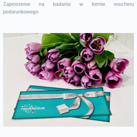
Zaproszenie na
badania
w formie voucheru
podarunkowego.